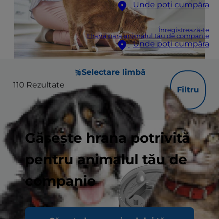
Unde poți cumpăra
Înregistrează-te
Hrană para animalul tău de companie
Unde poți cumpăra
Selectare limbă
110
Rezultate
Filtru
Găsește hrana potrivită
pentru animalul tău de
companie