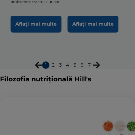
problemele tractului urinar
Aflați mai multe
Aflați mai multe
1
2
3
4
5
6
7
Filozofia nutrițională Hill's