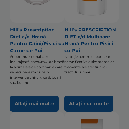
Hill's Prescription
Hill's PRESCRIPTION
Diet a/d Hrană
DIET c/d Multicare
Pentru Câini/Pisici cu
Hrană Pentru Pisici
Carne de Pui
cu Pui
Suport nutrițional care
Nutriție pentru o reducere
încurajează consumul de hrană
semnificativă a simptomelor
la animalele de companie care
frecvente ale afecțiunilor
se recuperează după o
tractului urinar
intervenție chirurgicală, boală
sau leziune
Aflați mai multe
Aflați mai multe