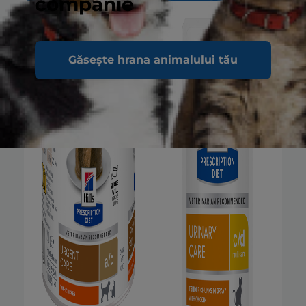
companie
Găsește hrana animalului tău