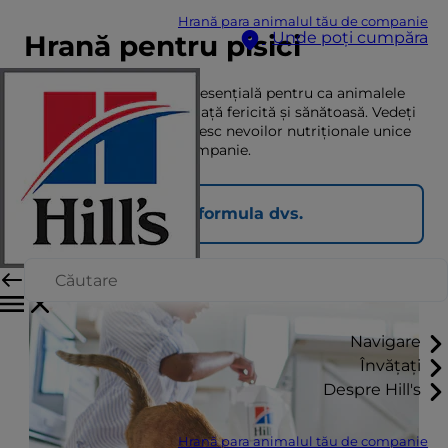
Hrană para animalul tău de companie
Unde poți cumpăra
Hrană pentru pisici
Alimentația corectă este esențială pentru ca animalele
de companie să ducă o viață fericită și sănătoasă. Vedeți
aici ce alimente se potrivesc nevoilor nutriționale unice
ale animalului dvs. de companie.
Găsiți formula dvs.
Navigare
Învățați
Despre Hill's
Hrană para animalul tău de companie