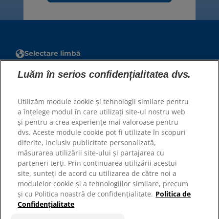
Selectare limbă
Luăm în serios confidențialitatea dvs.
Resurse
Contactați-ne
Utilizăm module cookie și tehnologii similare pentru
Harta site-ului
a înțelege modul în care utilizați site-ul nostru web
și pentru a crea experiențe mai valoroase pentru
Site-urile noastre
dvs. Aceste module cookie pot fi utilizate în scopuri
diferite, inclusiv publicitate personalizată,
Hill’s Vet
măsurarea utilizării site-ului și partajarea cu
Cariere
parteneri terți. Prin continuarea utilizării acestui
Parteneri adaposturi
site, sunteți de acord cu utilizarea de către noi a
modulelor cookie și a tehnologiilor similare, precum
și cu Politica noastră de confidențialitate.
Politica de
Confidențialitate