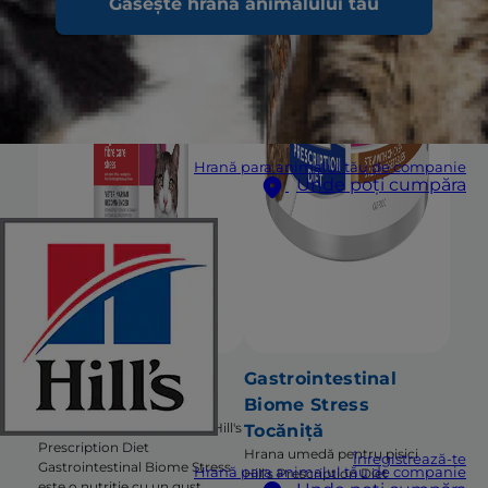
Găsește hrana animalului tău
Hrană para animalul tău de companie
Unde poți cumpăra
Gastrointestinal
Gastrointestinal
Biome Stress
Biome Stress
Hrana uscată pentru pisici Hill's
Tocăniță
Prescription Diet
Hrana umedă pentru pisici
Înregistrează-te
Gastrointestinal Biome Stress
Hrană para animalul tău de companie
Hill's Prescription Diet
este o nutriție cu un gust