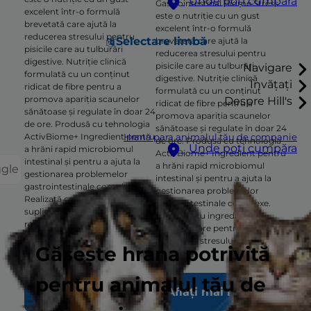
Unde poți cumpăra
Gastrointestinal Biome Stress
excelent într-o formulă
este o nutriție cu un gust
brevetată care ajută la
excelent într-o formulă
reducerea stresului pentru
Selectare limbă
brevetată care ajută la
pisicile care au tulburări
reducerea stresului pentru
digestive. Nutriție clinică
pisicile care au tulburări
Navigare
formulată cu un conținut
digestive. Nutriție clinică
Învățați
ridicat de fibre pentru a
formulată cu un conținut
promova apariția scaunelor
Despre Hill's
ridicat de fibre pentru a
sănătoase și regulate în doar 24
promova apariția scaunelor
de ore. Produsă cu tehnologia
sănătoase și regulate în doar 24
ActivBiome+ Ingredient pentru
Hrană para animalul tău de companie
de ore. Produsă cu tehnologia
Unde poți cumpăra
a hrăni rapid microbiomul
ActivBiome+ Ingredient pentru
intestinal și pentru a ajuta la
a hrăni rapid microbiomul
ggle
gestionarea problemelor
intestinal și pentru a ajuta la
gastrointestinale complexe.
gestionarea problemelor
Realizată cu ingrediente
gastrointestinale complexe.
suplimentare pentru a ajuta la
Realizată cu ingrediente
reducerea stresului.
suplimentare pentru a ajuta la
reducerea stresului.
Găsește hrana potrivită
pentru animalul tău de
Aflați mai multe
Aflați mai multe