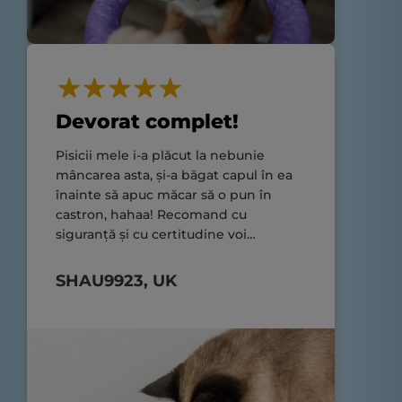
Devorat complet!
Pisicii mele i-a plăcut la nebunie
mâncarea asta, și-a băgat capul în ea
înainte să apuc măcar să o pun în
castron, hahaa! Recomand cu
siguranță și cu certitudine voi
cumpăra din nou acest brand!!!
SHAU9923, UK