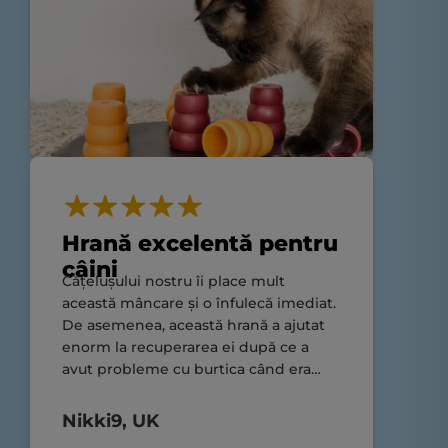
Hrană excelentă pentru
câini
Cățelușului nostru îi place mult
această mâncare și o înfulecă imediat.
De asemenea, această hrană a ajutat
enorm la recuperarea ei după ce a
avut probleme cu burtica când era
doar un puiuț.
Nikki9, UK