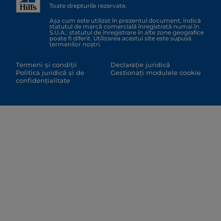
Toate drepturile rezervate.
Așa cum este utilizat în prezentul document, indică
statutul de marcă comercială înregistrată numai în
S.U.A.; statutul de înregistrare în alte zone geografice
poate fi diferit. Utilizarea acestui site este supusă
termenilor noștri.
Termeni și condiții
Declarație juridică
Politica juridică și de
Gestionați modulele cookie
confidențialitate