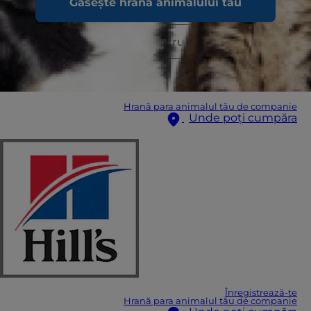
Găsește hrana animalului tău
Hrană para animalul tău de companie
Unde poți cumpăra
Înregistrează-te
Hrană para animalul tău de companie