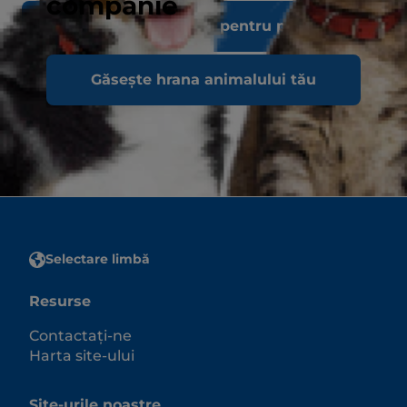
companie
Vezi toată hrana pentru pisici
Găsește hrana animalului tău
Selectare limbă
Resurse
Contactați-ne
Harta site-ului
Site-urile noastre