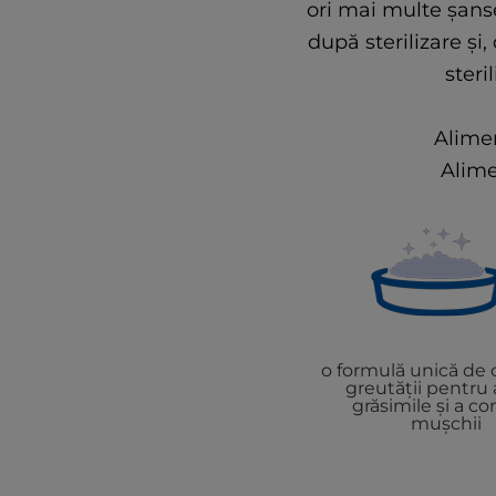
ori mai multe șans
după sterilizare și
steri
Alimen
Alime
o formulă unică de c
greutății pentru 
grăsimile și a co
mușchii