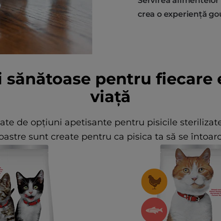
Servirea alimentelo
crea o experiență gou
i sănătoase pentru fiecare
viață
etate de opțiuni apetisante pentru pisicile sterilizat
noastre sunt create pentru ca pisica ta să se întoa