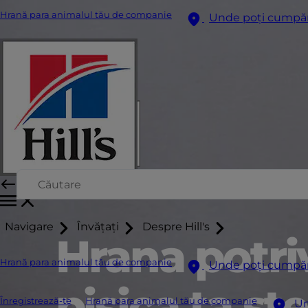
Hrană para animalul tău de companie
Unde poți cumpă
Navigare
Învățați
Despre Hill's
Hrana potri
Hrană para animalul tău de companie
Unde poți cumpă
pisica ta ste
Înregistrează-te
Hrană para animalul tău de companie
Un