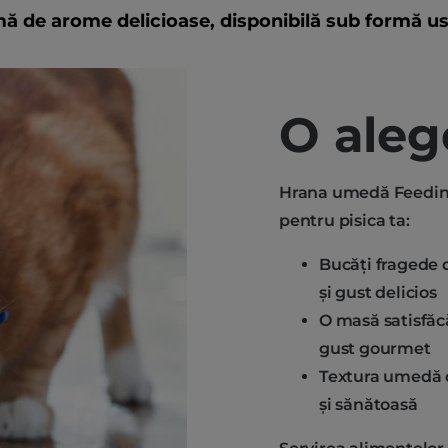
mă de arome delicioase, disponibilă sub formă u
O aleg
Hrana umedă Feeding
pentru pisica ta:
Bucăți fragede 
și gust delicios
O masă satisfăc
gust gourmet
Textura umedă d
și sănătoasă