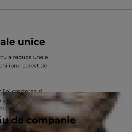
nale unice
ntru a reduce unele
echilibrul corect de
jini creșterea și
ă și 100% echilibrată
eauna.
tău de companie