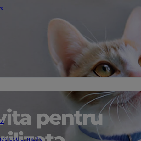
ra
vita pentru
ra
rilizata
de poți cumpăra