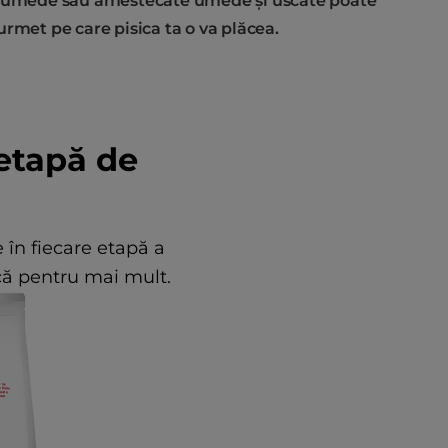
r umede sau amestecate umede și uscate poate
rmet pe care pisica ta o va plăcea.
 etapă de
e în fiecare etapă a
rcă pentru mai mult.