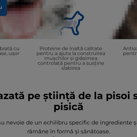
u
ibrată cu
Proteine ​​de înaltă calitate
Antiox
se, ușor
pentru a ajuta la construirea
pentr
mușchilor și grăsimea
controlată pentru a susține
slabirea
zată pe știință de la pisoi s
pisică
e au nevoie de un echilibru specific de ingrediente ș
rămâne în formă și sănătoase.