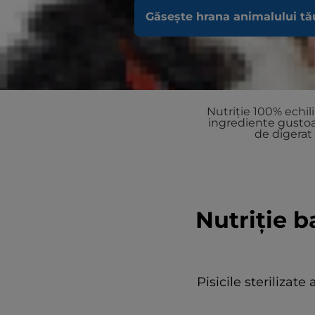
Găsește hrana animalului tă
Nutriție 100% echil
ingrediente gustoa
de digerat
Nutriție ba
Pisicile sterilizat