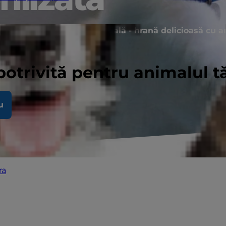
 mai bine cu o nutriție specială - hrană delicioasă cu a
potrivită pentru animalul 
u
ra