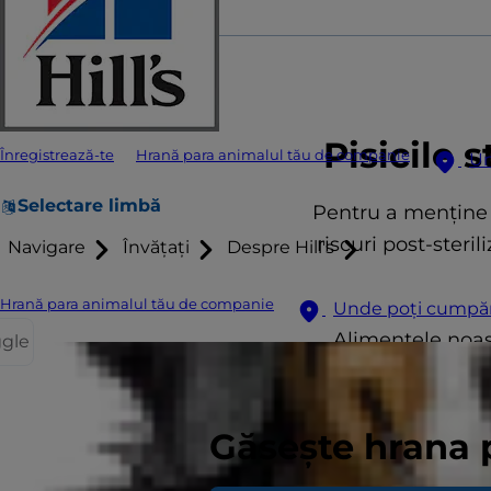
Pisicile 
Înregistrează-te
Hrană para animalul tău de companie
Un
Selectare limbă
Pentru a menține o
riscuri post-steril
Navigare
Învățați
Despre Hill's
Hrană para animalul tău de companie
Unde poți cumpă
Alimentele noast
ggle
dezvoltarea optime. 
pentr
Găsește hrana 