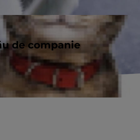
mestecul potrivit de nutrienți și
tău de companie