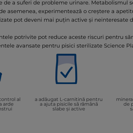
e de a suferi de probleme urinare. Metabolismul sc
, de asemenea, experimentează o creștere a apetitulu
lizate pot deveni mai puțin active și neinteresate d
tele potrivite pot reduce aceste riscuri pentru să
ntele avansate pentru pisici sterilizate Science Pl
ontrol al
a adăugat L-carnitină pentru
mineral
a arde
a ajuta pisicile să rămână
de 
nstrui
slabe și active
s