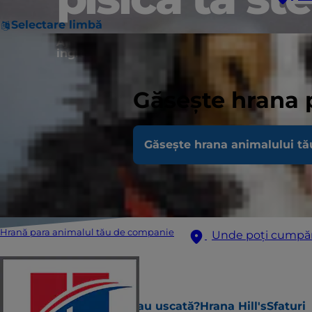
Selectare limbă
Ajutați-vă pisica sterilizată să se simtă cel
ingrediente.
Găsește hrana 
Găsește hrana animalului tă
Hrană para animalul tău de companie
Unde poți cumpă
Nevoi speciale
Umedă sau uscată?
Hrana Hill's
Sfaturi