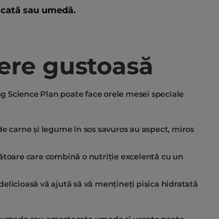
scată sau umedă.
ere gustoasă
 Science Plan poate face orele mesei speciale
de carne și legume în sos savuros au aspect, miros
ătoare care combină o nutriție excelentă cu un
elicioasă vă ajută să vă mențineți pisica hidratată