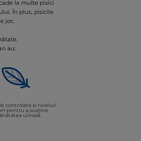
ade la multe pisici
i. În plus, pisicile
e joc.
nătate.
an au:
e controlate și niveluri
pH pentru a susține
ănătatea urinară.