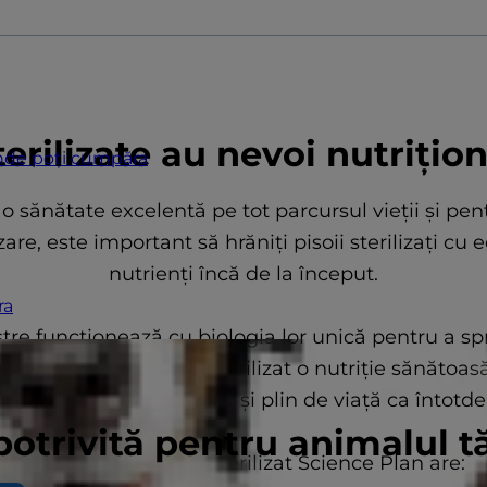
sterilizate au nevoi nutrițio
de poți cumpăra
 sănătate excelentă pe tot parcursul vieții și pe
izare, este important să hrăniți pisoii sterilizați cu 
nutrienți încă de la început.
ra
re funcționează cu biologia lor unică pentru a spri
Oferă-i pisoiului tău sterilizat o nutriție sănătoas
u a-l menține slab, activ și plin de viață ca întotd
potrivită pentru animalul 
Hrana pentru pisoi sterilizat Science Plan are: