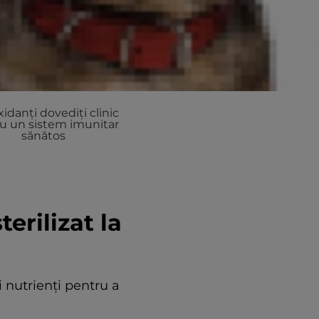
idanți dovediți clinic
u un sistem imunitar
sănătos
terilizat la
i nutrienți pentru a