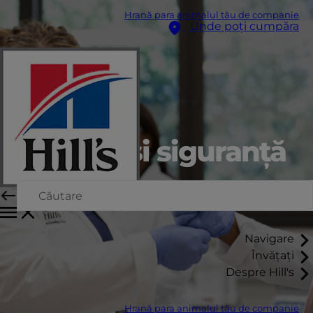
Hrană para animalul tău de companie
Unde poți cumpăra
Calitate și siguranță
Navigare
Învățați
Despre Hill's
Hrană para animalul tău de companie