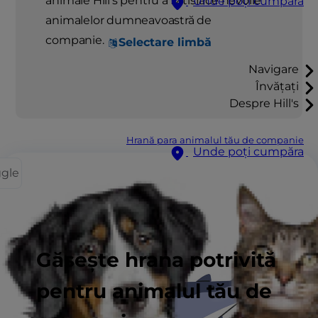
animale Hill's pentru a satisface nevoile
Unde poți cumpăra
animalelor dumneavoastră de
companie.
Selectare limbă
Navigare
Învățați
Despre Hill's
Hrană para animalul tău de companie
Unde poți cumpăra
ggle
Găsește hrana potrivită
pentru animalul tău de