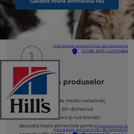
Găsește hrana animalului tău
Hrană para animalul tău de companie
Unde poți cumpăra
Dezvoltarea produselor
Mai mult de 220 de medici veterinari,
oameni de știință din domeniul
alimentar, tehnicieni și nutriționiști
dezvoltă toate alimentele pentru
Înregistrează-te
Hrană para animalul tău de companie