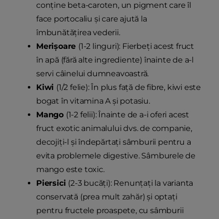
conține beta-caroten, un pigment care îl
face portocaliu și care ajută la
îmbunătățirea vederii.
Merișoare
(1-2 linguri): Fierbeți acest fruct
în apă (fără alte ingrediente) înainte de a-l
servi câinelui dumneavoastră.
Kiwi
(1/2 felie): În plus față de fibre, kiwi este
bogat în vitamina A și potasiu.
Mango
(1-2 felii): Înainte de a-i oferi acest
fruct exotic animalului dvs. de companie,
decojiți-l și îndepărtați sâmburii pentru a
evita problemele digestive. Sâmburele de
mango este toxic.
Piersici
(2-3 bucăți): Renunțați la varianta
conservată (prea mult zahăr) și optați
pentru fructele proaspete, cu sâmburii