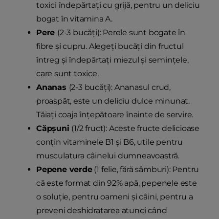
toxici îndepărtați cu grijă, pentru un deliciu
bogat în vitamina A.
Pere
(2-3 bucăți): Perele sunt bogate în
fibre și cupru. Alegeți bucăți din fructul
întreg și îndepărtați miezul și semințele,
care sunt toxice.
Ananas
(2-3 bucăți): Ananasul crud,
proaspăt, este un deliciu dulce minunat.
Tăiați coaja înțepătoare înainte de servire.
Căpșuni
(1/2 fruct): Aceste fructe delicioase
conțin vitaminele B1 și B6, utile pentru
musculatura câinelui dumneavoastră.
Pepene verde
(1 felie, fără sâmburi): Pentru
că este format din 92% apă, pepenele este
o soluție, pentru oameni și câini, pentru a
preveni deshidratarea atunci când