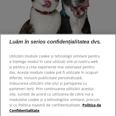
Luăm în serios confidențialitatea dvs.
Selectare limbă
Utilizăm module cookie și tehnologii similare pentru
a înțelege modul în care utilizați site-ul nostru web
Resurse
și pentru a crea experiențe mai valoroase pentru
dvs. Aceste module cookie pot fi utilizate în scopuri
Contactați-ne
diferite, inclusiv publicitate personalizată,
Harta site-ului
măsurarea utilizării site-ului și partajarea cu
parteneri terți. Prin continuarea utilizării acestui
site, sunteți de acord cu utilizarea de către noi a
Site-urile noastre
modulelor cookie și a tehnologiilor similare, precum
Hill’s Vet
și cu Politica noastră de confidențialitate.
Politica de
Cariere
Confidențialitate