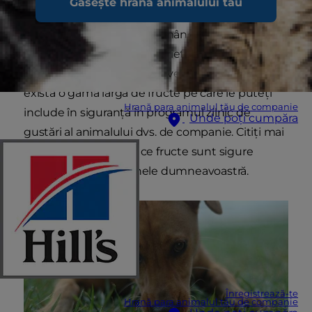
Găsește hrana animalului tău
animal de companie, vă puteți întreba: animalul
meu de companie poate mânca fructe? Dacă
sunteți tentat să îi oferiți prietenului dvs. blănos
aceste bunătăți gustoase, veți fi fericit să aflați că
există o gamă largă de fructe pe care le puteți
Hrană para animalul tău de companie
include în siguranță în programul zilnic de
Unde poți cumpăra
gustări al animalului dvs. de companie. Citiți mai
departe pentru a afla ce fructe sunt sigure
pentru pisica sau câinele dumneavoastră.
Înregistrează-te
Hrană para animalul tău de companie