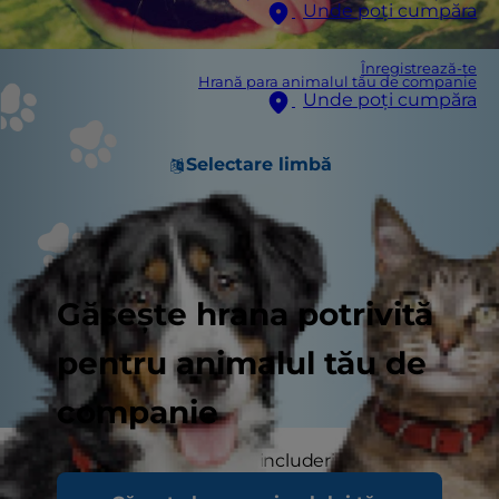
Unde poți cumpăra
Înregistrează-te
Hrană para animalul tău de companie
Unde poți cumpăra
Selectare limbă
Găsește hrana potrivită
pentru animalul tău de
companie
Există multe beneficii ale includerii fructelor în
alimentația noastră, dar, ca posesor al unui