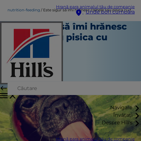
Hrană para animalul tău de companie
nutrition-feeding
Este sigur să îmi hrănesc câinele sau pisica cu fructe?
Unde poți cumpăra
Este sigur să îmi hrănesc
câinele sau pisica cu
fructe?
Nutriție și hrănire
Christine O'Brien
|
Aprilie 23, 2021
Navigare
Învățați
Despre Hill's
Hrană para animalul tău de companie