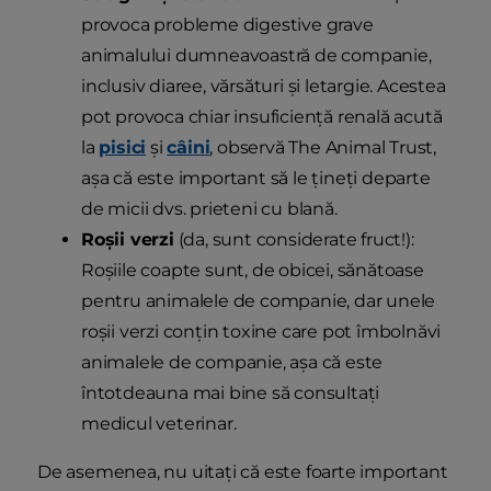
provoca probleme digestive grave
animalului dumneavoastră de companie,
inclusiv diaree, vărsături și letargie. Acestea
pot provoca chiar insuficiență renală acută
la
pisici
și
câini
, observă The Animal Trust,
așa că este important să le țineți departe
de micii dvs. prieteni cu blană.
Roșii verzi
(da, sunt considerate fruct!):
Roșiile coapte sunt, de obicei, sănătoase
pentru animalele de companie, dar unele
roșii verzi conțin toxine care pot îmbolnăvi
animalele de companie, așa că este
întotdeauna mai bine să consultați
medicul veterinar.
De asemenea, nu uitați că este foarte important