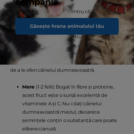
companie
Iată câteva fructe sigure pentru câini, inclusiv
mărimea recomandată a porțiilor.
PDSA
Găsește hrana animalului tău
recomandă tăierea acestor fructe în bucăți care
pot fi mestecate odată, pentru a evita sufocarea,
și alegerea opțiunilor simple, pentru a reduce
consumul de zahăr. Toate alimentele de mai jos
trebuie discutate cu medicul veterinar înainte
de a le oferi câinelui dumneavoastră.
Mere
(1-2 felii): Bogat în fibre și proteine,
acest fruct este o sursă excelentă de
vitaminele A și C. Nu-i dați câinelui
dumneavoastră miezul, deoarece
semințele conțin o substanță care poate
elibera cianură.