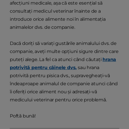
afecțiuni medicale, așa că este esențial să
consultați medicul veterinar înainte de a
introduce orice alimente noi în alimentația
animalelor dvs. de companie.
Dacă doriți să variați gustările animalului dvs. de
companie, aveți multe opțiuni sigure dintre care
puteți alege. La fel ca atunci când căutați
hrana
potrivită pentru câinele dvs.
sau hrana
potrivită pentru pisica dvs., supravegheați-vă
îndeaproape animalul de companie atunci când
îi oferiți orice aliment nou și adresați-vă
medicului veterinar pentru orice problemă.
Poftă bună!