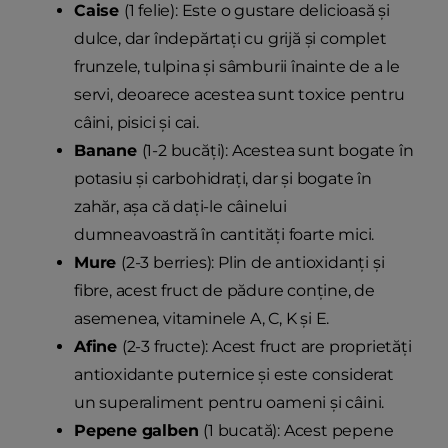
Caise
(1 felie): Este o gustare delicioasă și
dulce, dar îndepărtați cu grijă și complet
frunzele, tulpina și sâmburii înainte de a le
servi, deoarece acestea sunt toxice pentru
câini, pisici și cai.
Banane
(1-2 bucăți): Acestea sunt bogate în
potasiu și carbohidrați, dar și bogate în
zahăr, așa că dați-le câinelui
dumneavoastră în cantități foarte mici.
Mure
(2-3 berries): Plin de antioxidanți și
fibre, acest fruct de pădure conține, de
asemenea, vitaminele A, C, K și E.
Afine
(2-3 fructe): Acest fruct are proprietăți
antioxidante puternice și este considerat
un superaliment pentru oameni și câini.
Pepene galben
(1 bucată): Acest pepene