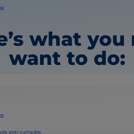
ra
e’s what you
want to do:
ra
de poți cumpăra