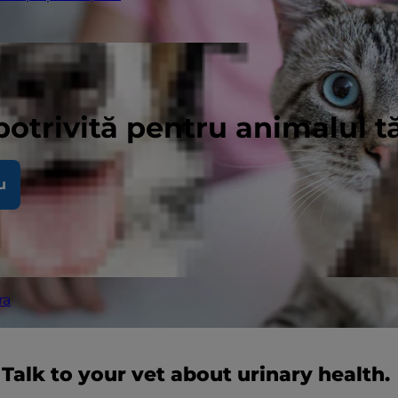
potrivită pentru animalul 
u
ra
Talk to your vet about urinary health.