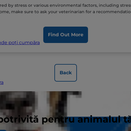
red by stress or various environmental factors, including stre
ome, make sure to ask your veterinarian for a recommendatio
Find Out More
de poți cumpăra
Back
ra
potrivită pentru animalul 