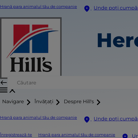
Hrană para animalul tău de companie
Unde poți cumpă
Her
Navigare
Învățați
Despre Hill's
Hrană para animalul tău de companie
Unde poți cumpă
Înregistrează-te
Hrană para animalul tău de companie
Un