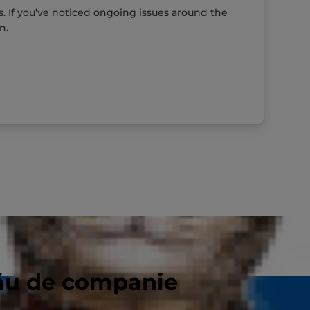
ss. If you’ve noticed ongoing issues around the
n.
tău de companie