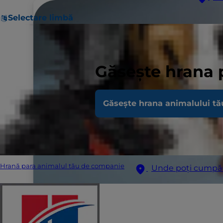
Selectare limbă
Găsește hrana 
Găsește hrana animalului tă
Hrană para animalul tău de companie
Unde poți cumpă