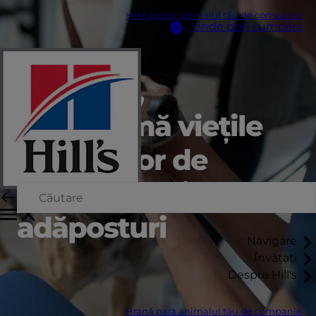
Hrană para animalul tău de companie
Unde poți cumpăra
În aprilie,
transformă viețile
animalelor de
companie din
adăposturi
Navigare
Învățați
Despre Hill's
Hrană para animalul tău de companie