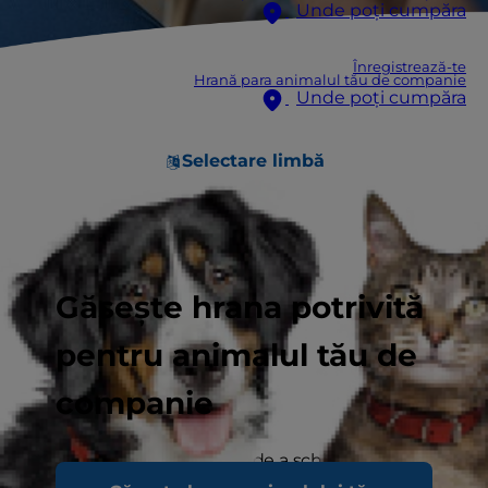
Unde poți cumpăra
Înregistrează-te
Hrană para animalul tău de companie
Unde poți cumpăra
Selectare limbă
Găsește hrana potrivită
pentru animalul tău de
companie
Ne-am asumat misiunea de a schimba viețile