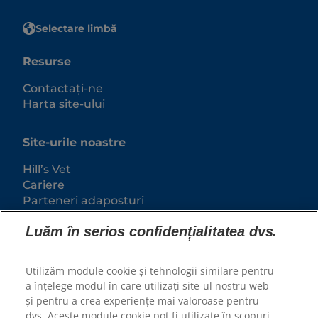
Selectare limbă
Resurse
Contactați-ne
Harta site-ului
Site-urile noastre
Hill’s Vet
Cariere
Parteneri adaposturi
Luăm în serios confidențialitatea dvs.
Utilizăm module cookie și tehnologii similare pentru
a înțelege modul în care utilizați site-ul nostru web
și pentru a crea experiențe mai valoroase pentru
dvs. Aceste module cookie pot fi utilizate în scopuri