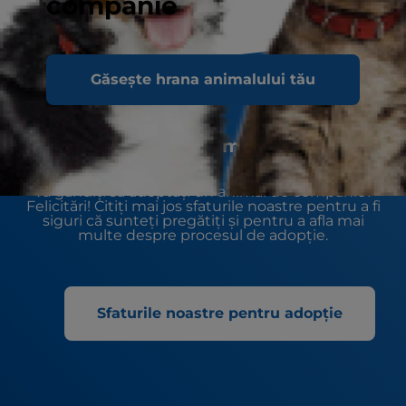
companie
Găsește hrana animalului tău
Adoptați un nou cel mai bun prieten
Vă gândiți să adoptați un animal de companie?
Felicitări! Citiți mai jos sfaturile noastre pentru a fi
siguri că sunteți pregătiți și pentru a afla mai
multe despre procesul de adopție.
Sfaturile noastre pentru adopție