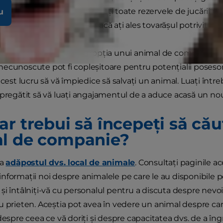
panie? Cum știți dacă aveți toate rezervele de jucării potri
u
 este să vă dați seama dacă ați ales tovarășul potrivit pen
 informațiilor despre adopția unui animal de companie și în
ecunoscute pot fi copleșitoare pentru potențialii posesor
acest lucru să vă împiedice să salvați un animal. Luați înt
 pregătit să vă luați angajamentul de a aduce acasă un no
ar trebui să începeți să cău
l de companie?
la
adăpostul dvs. local de animale
. Consultați paginile a
nformații noi despre animalele pe care le au disponibile pe
i întâlniți-vă cu personalul pentru a discuta despre nevoil
 prieten. Aceștia pot avea în vedere un animal despre care 
despre ceea ce vă doriți și despre capacitatea dvs. de a îngr