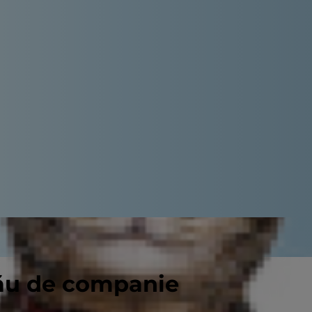
tău de companie
? Care sunt etapele adopției unui