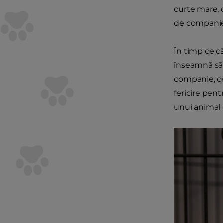
curte mare, c
de companie r
În timp ce că
înseamnă să 
companie, cel
fericire pent
unui animal 