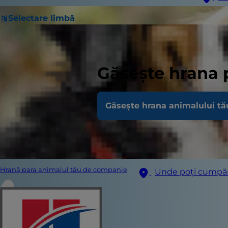
Selectare limbă
Găsește hrana 
Găsește hrana animalului tă
Hrană para animalul tău de companie
Unde poți cumpă