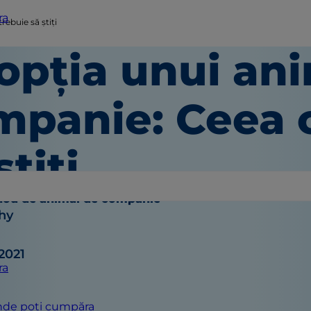
ra
ebuie să știți
opția unui ani
mpanie: Ceea c
știți
 nou de animal de companie
hy
 2021
ra
de poți cumpăra