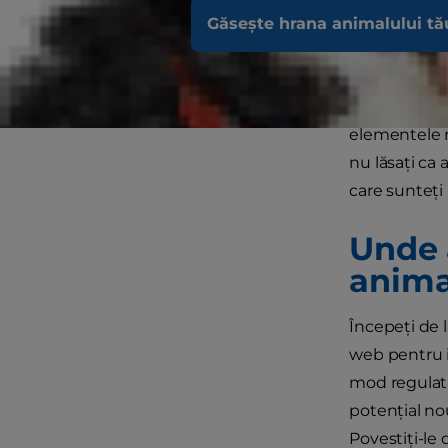
animal de com
Găsește hrana animalului tă
mai important
Descoperirea
elementele n
nu lăsați ca 
care sunteți
Unde 
anima
Începeți de 
web pentru i
mod regulat ș
potențial nou
Povestiți-le 