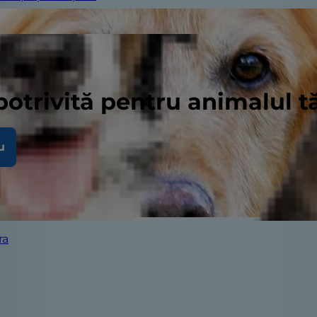
potrivită pentru animalul 
u
ra