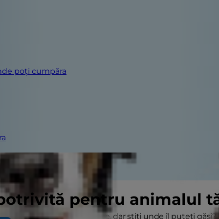
de poți cumpăra
ra
potrivită pentru animalul 
optați un animal de companie, dar știți unde îl puteți găsi