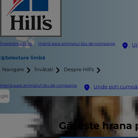
Înregistrează-te
Hrană para animalul tău de companie
Un
Selectare limbă
Navigare
Învățați
Despre Hill's
Hrană para animalul tău de companie
Unde poți cumpă
ggle
Găsește hrana 
Doriți să ad