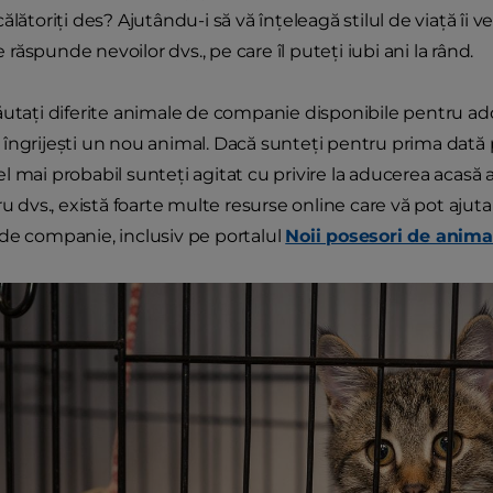
ălătoriți des? Ajutându-i să vă înțeleagă stilul de viață îi v
ăspunde nevoilor dvs., pe care îl puteți iubi ani la rând.
utați diferite animale de companie disponibile pentru adopț
îngrijești un nou animal. Dacă sunteți pentru prima dată
 mai probabil sunteți agitat cu privire la aducerea acasă a 
ru dvs., există foarte multe resurse online care vă pot ajuta
de companie, inclusiv pe portalul
Noii posesori de anima