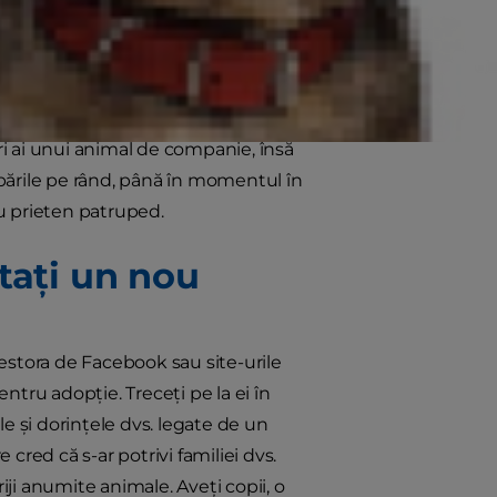
vite, de hrană și de exerciții? Cel
tru familia dvs.
grijorarea cu privire la
i ai unui animal de companie, însă
rebările pe rând, până în momentul în
u prieten patruped.
tați un nou
cestora de Facebook sau site-urile
ntru adopție. Treceți pe la ei în
e și dorințele dvs. legate de un
cred că s-ar potrivi familiei dvs.
iji anumite animale. Aveți copii, o