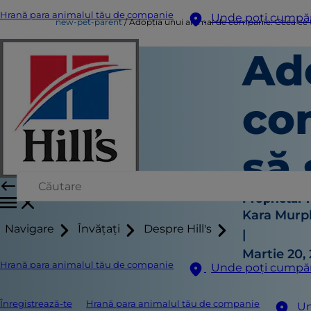
Hrană para animalul tău de companie
Unde poți cumpă
new-pet-parent
Adopția unui animal de companie: Ceea ce tr
Ad
co
să 
Proprietar
Kara Murp
Navigare
Învățați
Despre Hill's
|
Martie 20,
Hrană para animalul tău de companie
Unde poți cumpă
Înregistrează-te
Hrană para animalul tău de companie
Un