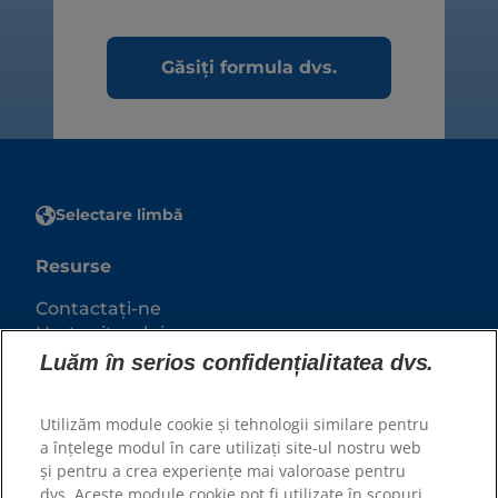
Găsiți formula dvs.
Selectare limbă
Resurse
Contactați-ne
Harta site-ului
Luăm în serios confidențialitatea dvs.
Site-urile noastre
Utilizăm module cookie și tehnologii similare pentru
Hill’s Vet
a înțelege modul în care utilizați site-ul nostru web
Cariere
și pentru a crea experiențe mai valoroase pentru
Parteneri adaposturi
dvs. Aceste module cookie pot fi utilizate în scopuri