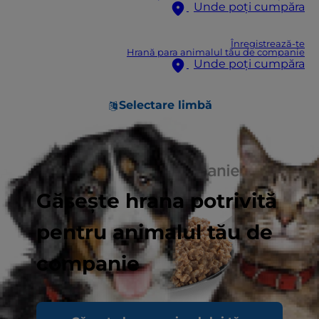
Unde poți cumpăra
Înregistrează-te
Hrană para animalul tău de companie
Unde poți cumpăra
Selectare limbă
Găsește hrana potrivită
pentru animalul tău de
companie