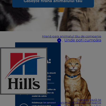
Găsește hrana animalului tău
Hrană para animalul tău de companie
Unde poți cumpăra
Înregistrează-te
Hrană para animalul tău de companie