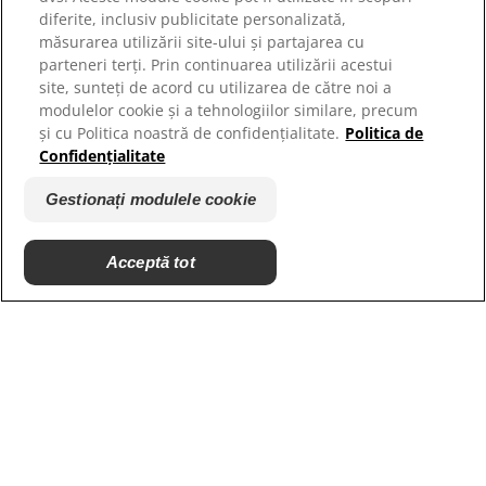
diferite, inclusiv publicitate personalizată,
măsurarea utilizării site-ului și partajarea cu
parteneri terți. Prin continuarea utilizării acestui
site, sunteți de acord cu utilizarea de către noi a
modulelor cookie și a tehnologiilor similare, precum
și cu Politica noastră de confidențialitate.
Politica de
Confidențialitate
Gestionați modulele cookie
© 2025 Hill's Pet Nutrition, Inc.
Toate drepturile rezervate.
Acceptă tot
Așa cum este utilizat în prezentul document, indică
statutul de marcă comercială înregistrată numai în
S.U.A.; statutul de înregistrare în alte zone geografice
poate fi diferit. Utilizarea acestui site este supusă
termenilor noștri.
Termeni și condiții
Declarație juridică
Politica juridică și de
Gestionați modulele cookie
confidențialitate