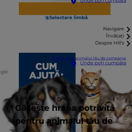
Unde poți cumpăra
Selectare limbă
Navigare
Învățați
Despre Hill's
Hrană para animalul tău de companie
Unde poți cumpăra
ggle
Găsește hrana potrivită
pentru animalul tău de