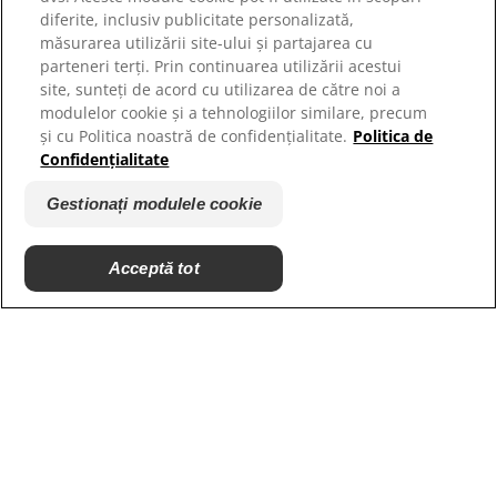
diferite, inclusiv publicitate personalizată,
măsurarea utilizării site-ului și partajarea cu
parteneri terți. Prin continuarea utilizării acestui
site, sunteți de acord cu utilizarea de către noi a
modulelor cookie și a tehnologiilor similare, precum
și cu Politica noastră de confidențialitate.
Politica de
Confidențialitate
Gestionați modulele cookie
© 2025 Hill's Pet Nutrition, Inc.
Toate drepturile rezervate.
Acceptă tot
Așa cum este utilizat în prezentul document, indică
statutul de marcă comercială înregistrată numai în
S.U.A.; statutul de înregistrare în alte zone geografice
poate fi diferit. Utilizarea acestui site este supusă
termenilor noștri.
Termeni și condiții
Declarație juridică
Politica juridică și de
Gestionați modulele cookie
confidențialitate