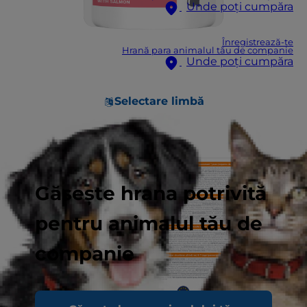
Unde poți cumpăra
Înregistrează-te
Hrană para animalul tău de companie
Unde poți cumpăra
Selectare limbă
Găsește hrana potrivită
pentru animalul tău de
companie