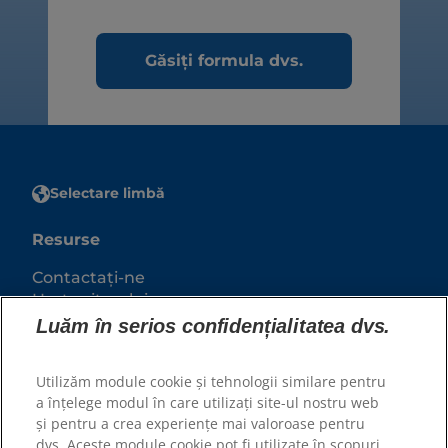
Găsiți formula dvs.
Selectare limbă
Resurse
Contactați-ne
Harta site-ului
Luăm în serios confidențialitatea dvs.
Site-urile noastre
Utilizăm module cookie și tehnologii similare pentru
Hill’s Vet
a înțelege modul în care utilizați site-ul nostru web
Cariere
și pentru a crea experiențe mai valoroase pentru
Parteneri adaposturi
dvs. Aceste module cookie pot fi utilizate în scopuri