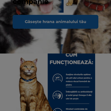
companie
Găsește hrana animalului tău