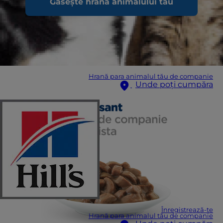
Găsește hrana animalului tău
Hrană para animalul tău de companie
Unde poți cumpăra
Înregistrează-te
Hrană para animalul tău de companie