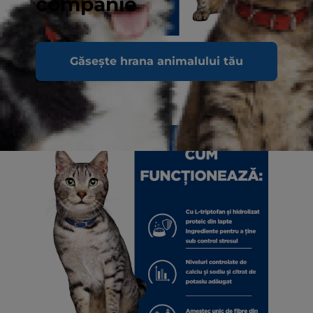
companie
Găsește hrana animalului tău