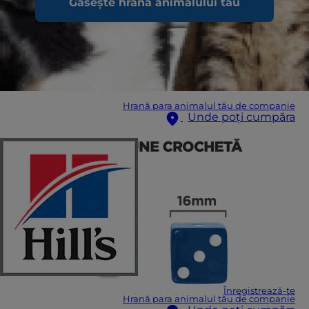
Găsește hrana animalului tău
Hrană para animalul tău de companie
Unde poți cumpăra
Înregistrează-te
Hrană para animalul tău de companie