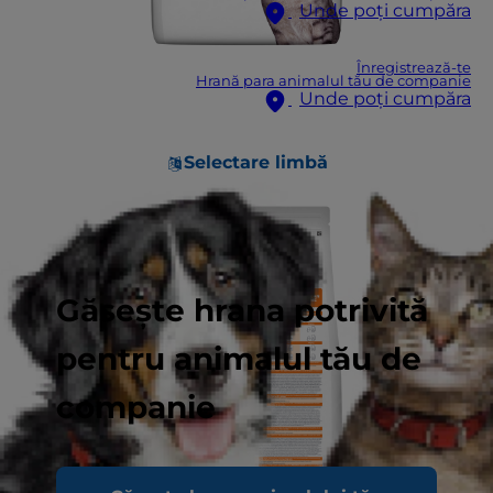
Unde poți cumpăra
Înregistrează-te
Hrană para animalul tău de companie
Unde poți cumpăra
Selectare limbă
Găsește hrana potrivită
pentru animalul tău de
companie