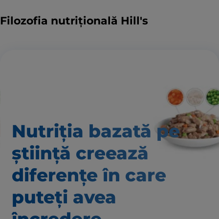
Filozofia nutrițională Hill's
Nutriția bazată pe
știință creează
diferențe în care
puteți avea
încredere