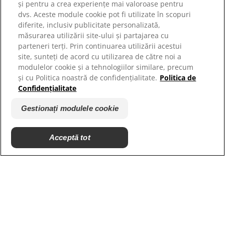
și pentru a crea experiențe mai valoroase pentru
Parteneri adaposturi
dvs. Aceste module cookie pot fi utilizate în scopuri
diferite, inclusiv publicitate personalizată,
măsurarea utilizării site-ului și partajarea cu
parteneri terți. Prin continuarea utilizării acestui
site, sunteți de acord cu utilizarea de către noi a
modulelor cookie și a tehnologiilor similare, precum
și cu Politica noastră de confidențialitate.
Politica de
Confidențialitate
Gestionați modulele cookie
© 2025 Hill's Pet Nutrition, Inc.
Toate drepturile rezervate.
Acceptă tot
Așa cum este utilizat în prezentul document, indică
statutul de marcă comercială înregistrată numai în
S.U.A.; statutul de înregistrare în alte zone geografice
poate fi diferit. Utilizarea acestui site este supusă
termenilor noștri.
Termeni și condiții
Declarație juridică
Politica juridică și de
Gestionați modulele cookie
confidențialitate