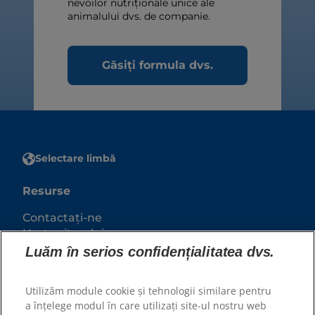
nevoilor nutriționale unice ale
animalului dvs. de companie.
Găsiți formula dvs.
Selectare limbă
Resurse
Contactați-ne
Harta site-ului
Luăm în serios confidențialitatea dvs.
Site-urile noastre
Utilizăm module cookie și tehnologii similare pentru
Hill’s Vet
a înțelege modul în care utilizați site-ul nostru web
Cariere