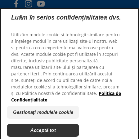
Luăm în serios confidențialitatea dvs.
Utilizăm module cookie și tehnologii similare pentru
a înțelege modul în care utilizați site-ul nostru web
și pentru a crea experiențe mai valoroase pentru
© 2025 Hill's Pet Nutrition, Inc.
dvs. Aceste module cookie pot fi utilizate în scopuri
Toate drepturile rezervate.
diferite, inclusiv publicitate personalizată,
măsurarea utilizării site-ului și partajarea cu
Așa cum este utilizat în prezentul document, indică
statutul de marcă comercială înregistrată numai în
parteneri terți. Prin continuarea utilizării acestui
S.U.A.; statutul de înregistrare în alte zone geografice
site, sunteți de acord cu utilizarea de către noi a
poate fi diferit. Utilizarea acestui site este supusă
termenilor noștri.
modulelor cookie și a tehnologiilor similare, precum
și cu Politica noastră de confidențialitate.
Politica de
Termeni și condiții
Declarație juridică
Confidențialitate
Politica juridică și de
Gestionați modulele cookie
confidențialitate
Gestionați modulele cookie
Acceptă tot