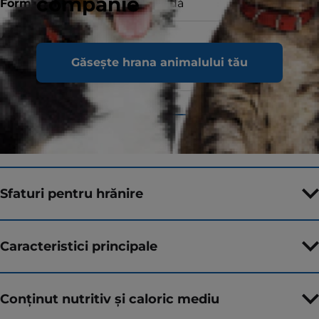
companie
Forma
Hrană umedă
Aroma
cu somon
Găsește hrana animalului tău
Dimensiuni
85 g
Ingrediente
Sfaturi pentru hrănire
Caracteristici principale
Conținut nutritiv și caloric mediu