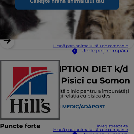
Găsește hrana animalului tău
Hrană para animalul tău de companie
Unde poți cumpăra
Hill's PRESCRIPTION DIET k/d
Hrană Pentru Pisici cu Somon
Nutriţie delicioasă dovedită clinic pentru a îmbunătăţi
calitatea vieţii şi a prelungi relaţia cu pisica dvs
GĂSEȘTE UN MEDIC/ADĂPOST
Puncte forte
Înregistrează-te
Hrană para animalul tău de companie