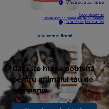
Unde poți cumpăra
Înregistrează-te
Hrană para animalul tău de companie
Unde poți cumpăra
Selectare limbă
Găsește hrana potrivită
pentru animalul tău de
companie