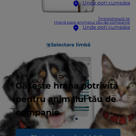
Unde poți cumpăra
Înregistrează-te
Hrană para animalul tău de companie
Unde poți cumpăra
Selectare limbă
Găsește hrana potrivită
pentru animalul tău de
companie