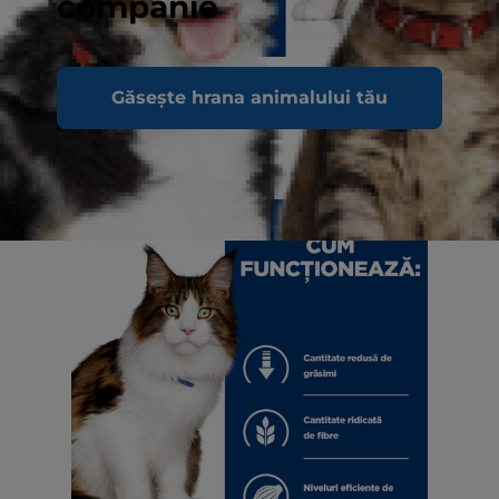
companie
Găsește hrana animalului tău