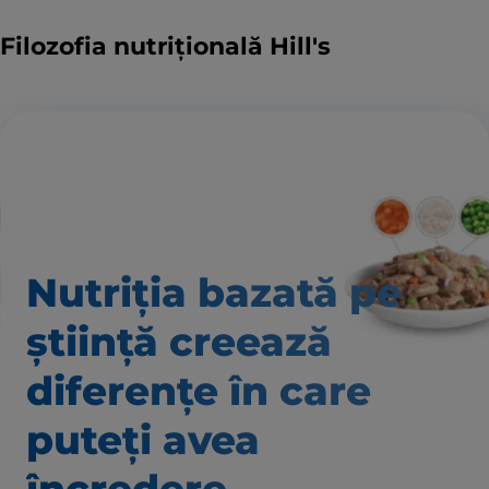
Filozofia nutrițională Hill's
Nutriția bazată pe
știință creează
diferențe în care
puteți avea
încredere