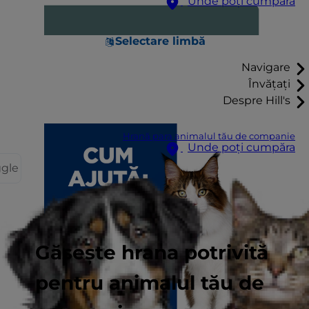
Unde poți cumpăra
Selectare limbă
Navigare
Învățați
Despre Hill's
Hrană para animalul tău de companie
Unde poți cumpăra
ggle
Găsește hrana potrivită
pentru animalul tău de