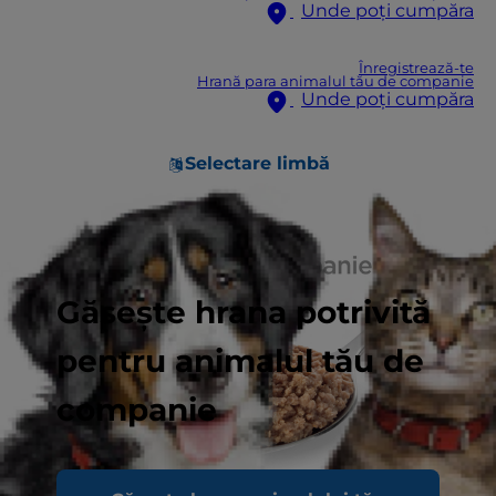
Unde poți cumpăra
Înregistrează-te
Hrană para animalul tău de companie
Unde poți cumpăra
Selectare limbă
Găsește hrana potrivită
pentru animalul tău de
companie