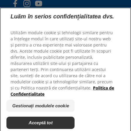
Luăm în serios confidențialitatea dvs.
Utilizăm module cookie și tehnologii similare pentru
a înțelege modul în care utilizați site-ul nostru web
și pentru a crea experiențe mai valoroase pentru
© 2025 Hill's Pet Nutrition, Inc.
dvs. Aceste module cookie pot fi utilizate în scopuri
Toate drepturile rezervate.
diferite, inclusiv publicitate personalizată,
măsurarea utilizării site-ului și partajarea cu
Așa cum este utilizat în prezentul document, indică
statutul de marcă comercială înregistrată numai în
parteneri terți. Prin continuarea utilizării acestui
S.U.A.; statutul de înregistrare în alte zone geografice
site, sunteți de acord cu utilizarea de către noi a
poate fi diferit. Utilizarea acestui site este supusă
termenilor noștri.
modulelor cookie și a tehnologiilor similare, precum
și cu Politica noastră de confidențialitate.
Politica de
Termeni și condiții
Declarație juridică
Confidențialitate
Politica juridică și de
Gestionați modulele cookie
confidențialitate
Gestionați modulele cookie
Acceptă tot