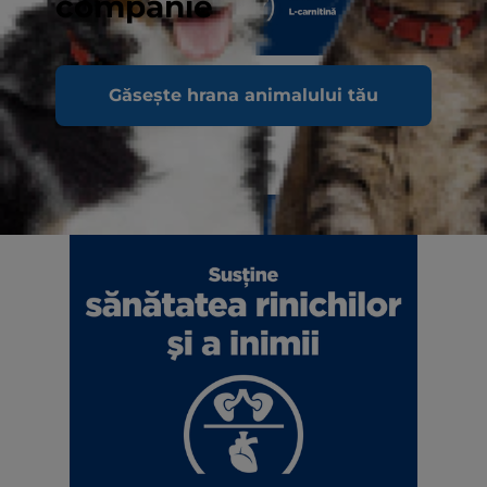
companie
Găsește hrana animalului tău