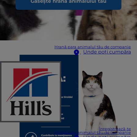
Găsește hrana animalului tău
Hrană para animalul tău de companie
Unde poți cumpăra
Înregistrează-te
Hrană para animalul tău de companie