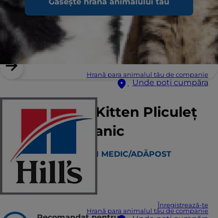
Găsește hrana animalului tău
Hrană para animalul tău de companie
Unde poți cumpăra
Science Plan Kitten Pliculeț
cu Pește Oceanic
GĂSEȘTE UN MEDIC/ADĂPOST
Puncte forte
Înregistrează-te
Hrană para animalul tău de companie
Recomandat pentru