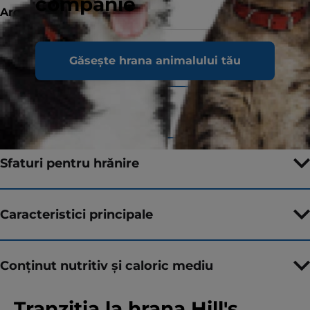
companie
Aroma
Dimensiuni
85g
Găsește hrana animalului tău
Ingrediente
Sfaturi pentru hrănire
Caracteristici principale
Conținut nutritiv și caloric mediu
Tranziția la hrana Hill's