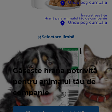
Unde poți cumpăra
Înregistrează-te
Hrană para animalul tău de companie
Unde poți cumpăra
Selectare limbă
Găsește hrana potrivită
pentru animalul tău de
companie