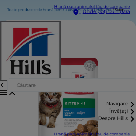
Hrană para animalul tău de companie
Toate produsele de hrană pentru pisici Hill's Pet | Hill's Pet
Science Plan Kitten Pliculeț cu Pește Oceanic
Unde poți cumpăra
Navigare
Învățați
Despre Hill's
Hrană para animalul tău de companie