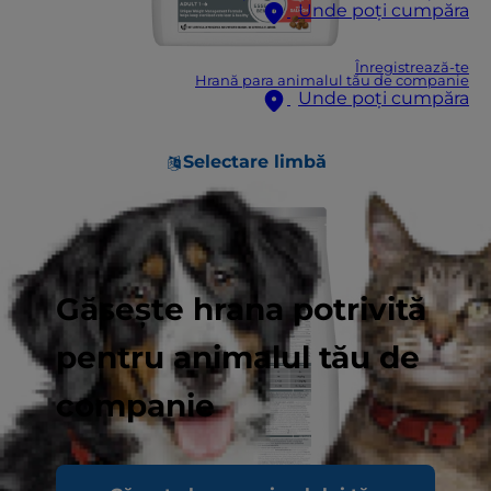
Unde poți cumpăra
Înregistrează-te
Hrană para animalul tău de companie
Unde poți cumpăra
Selectare limbă
Găsește hrana potrivită
pentru animalul tău de
companie