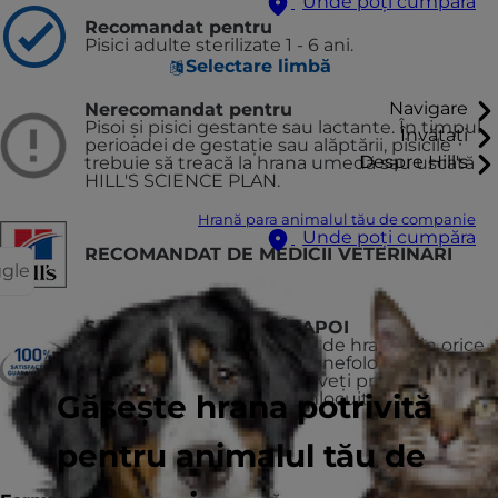
Unde poți cumpăra
Recomandat pentru
Pisici adulte sterilizate 1 - 6 ani.
Selectare limbă
Navigare
Nerecomandat pentru
Pisoi şi pisici gestante sau lactante. În timpul
Învățați
perioadei de gestaţie sau alăptării, pisicile
Despre Hill's
trebuie să treacă la hrana umedă sau uscată
HILL'S SCIENCE PLAN.
Hrană para animalul tău de companie
Unde poți cumpăra
RECOMANDAT DE MEDICII VETERINARI
ggle
SAU PRIMEȘTI BANII ÎNAPOI
Dacă nu sunteți mulțumit de hrană, din orice
motiv, returnați cantitatea nefolosită în locul
de unde ați cumpărat-o și veți primi banii
Găsește hrana potrivită
înapoi sau produsul va fi înlocuit
pentru animalul tău de