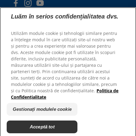
Luăm în serios confidențialitatea dvs.
Utilizăm module cookie și tehnologii similare pentru
a înțelege modul în care utilizați site-ul nostru web
și pentru a crea experiențe mai valoroase pentru
© 2025 Hill's Pet Nutrition, Inc.
dvs. Aceste module cookie pot fi utilizate în scopuri
Toate drepturile rezervate.
diferite, inclusiv publicitate personalizată,
măsurarea utilizării site-ului și partajarea cu
Așa cum este utilizat în prezentul document, indică
statutul de marcă comercială înregistrată numai în
parteneri terți. Prin continuarea utilizării acestui
S.U.A.; statutul de înregistrare în alte zone geografice
site, sunteți de acord cu utilizarea de către noi a
poate fi diferit. Utilizarea acestui site este supusă
termenilor noștri.
modulelor cookie și a tehnologiilor similare, precum
și cu Politica noastră de confidențialitate.
Politica de
Termeni și condiții
Declarație juridică
Confidențialitate
Politica juridică și de
Gestionați modulele cookie
confidențialitate
Gestionați modulele cookie
Acceptă tot