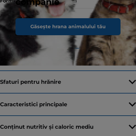
companie
Forma
Hrană uscată
Aroma
Găsește hrana animalului tău
Dimensiuni
300 g, 1.5 kg, 3 kg, 10 kg, 15 kg
Ingrediente
Sfaturi pentru hrănire
Caracteristici principale
Conținut nutritiv și caloric mediu