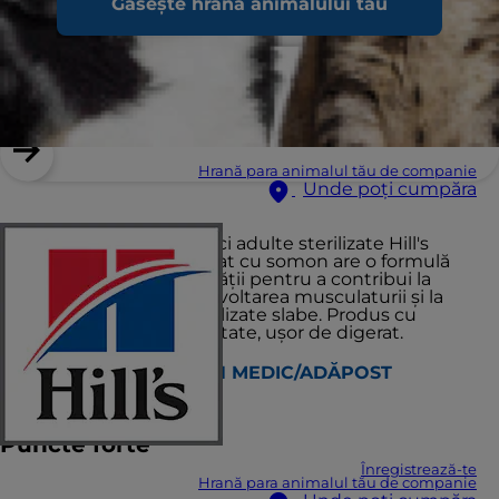
Găsește hrana animalului tău
Hrană para animalul tău de companie
Unde poți cumpăra
Hrana uscată pentru pisici adulte sterilizate Hill's
Science Plan Sterilized Cat cu somon are o formulă
unică de control al greutății pentru a contribui la
arderea grăsimilor, la dezvoltarea musculaturii și la
menținerea pisicilor sterilizate slabe. Produs cu
ingrediente de înaltă calitate, uşor de digerat.
GĂSEȘTE UN MEDIC/ADĂPOST
Puncte forte
Înregistrează-te
Hrană para animalul tău de companie