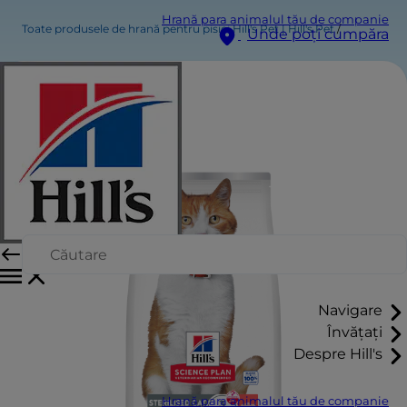
Hrană para animalul tău de companie
Toate produsele de hrană pentru pisici Hill's Pet | Hill's Pet
Unde poți cumpăra
Navigare
Învățați
Despre Hill's
Hrană para animalul tău de companie