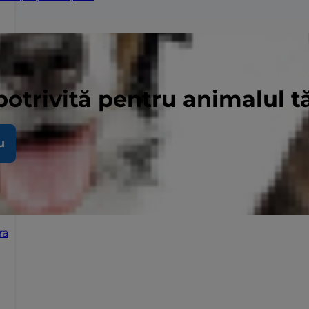
potrivită pentru animalul 
u
ra