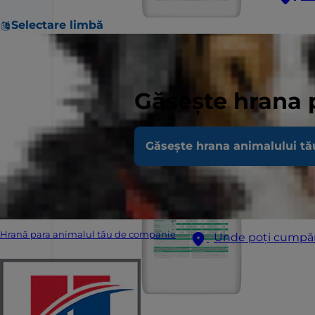
Selectare limbă
Găsește hrana 
Găsește hrana animalului tă
Hrană para animalul tău de companie
Unde poți cumpă