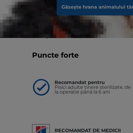
pisicile adulte tinere după sterilizare și pân
greutate) este o nutriție disponibilă exclusi
Găsește hrana animalului tă
multiple, formulată pentru a susține o gre
urinar și digestiv. Tehnologia noastră unic
companie să atingă și să își mențină greut
Pentru a sprijini o zi mai bună astăzi și mul
GĂSEȘTE UN MEDIC/ADĂPOST
Puncte forte
Recomandat pentru
Pisici adulte tinere sterilizate, de
la operație până la 6 ani
RECOMANDAT DE MEDICII