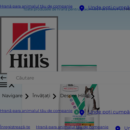
Hrană para animalul tău de companie
Unde poți cumpă
Toate produsele de hrană pentru pisici Hill's Pet | Hill's Pet
Hi
Navigare
Învățați
Despre Hill's
Hrană para animalul tău de companie
Unde poți cumpă
Înregistrează-te
Hrană para animalul tău de companie
Un