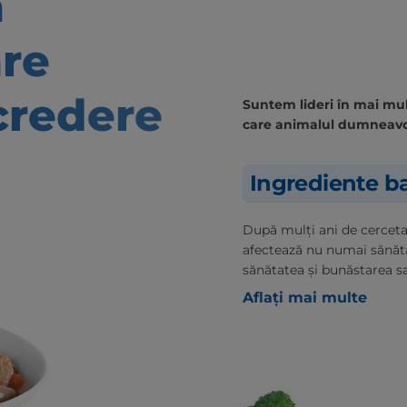
ă
are
credere
Suntem lideri în mai mult
care animalul dumneavo
Ingrediente ba
După mulți ani de cercetare
afectează nu numai sănăt
sănătatea și bunăstarea s
Aflați mai multe