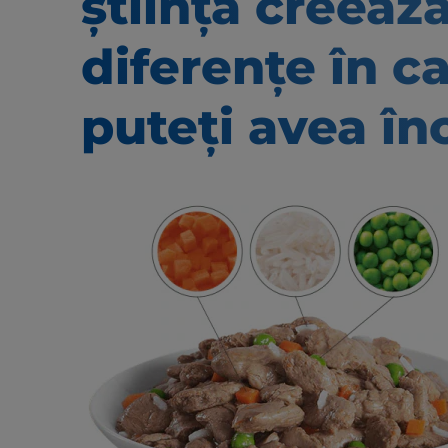
știință creeaz
diferențe în c
puteți avea în