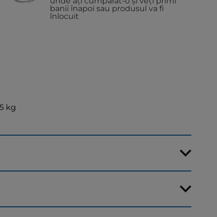
unde ați cumpărat-o și veți primi
banii înapoi sau produsul va fi
înlocuit
.5 kg