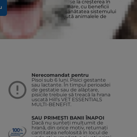
ă la 6 ani, sau rasele predispuse la creșterea în
v în clinici și cabinete veterinare, cu beneficii
u
utate sănătoasă, precum și sănătatea sistemului
ă de gestionare a greutății ajută animalele de
atea optimă.
te alte zile de mâine.
Nerecomandat pentru
Pisoi sub 6 luni.
Pisici gestante
sau lactante. În timpul perioadei
de gestație sau de alăptare,
pisicile trebuie să treacă la hrana
uscată Hill’s VET ESSENTIALS
MULTI-BENEFIT.
SAU PRIMEȘTI BANII ÎNAPOI
Dacă nu sunteți mulțumit de
hrană, din orice motiv, returnați
cantitatea nefolosită în locul de