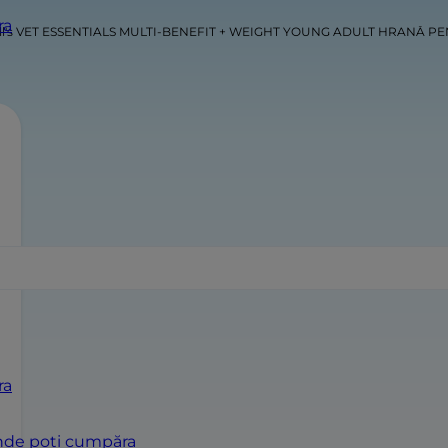
ra
ll's VET ESSENTIALS MULTI-BENEFIT + WEIGHT YOUNG ADULT HRANĂ PEN
ra
de poți cumpăra