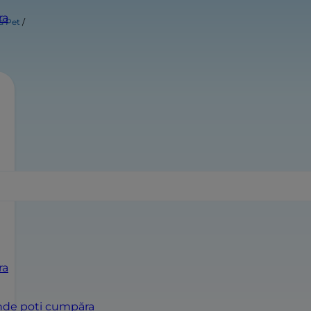
ra
's Pet
ra
de poți cumpăra