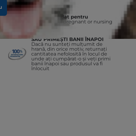
u
Nerecomandat pentru
puppies and pregnant or nursing
SAU PRIMEȘTI BANII ÎNAPOI
Dacă nu sunteți mulțumit de
hrană, din orice motiv, returnați
cantitatea nefolosită în locul de
unde ați cumpărat-o și veți primi
banii înapoi sau produsul va fi
înlocuit