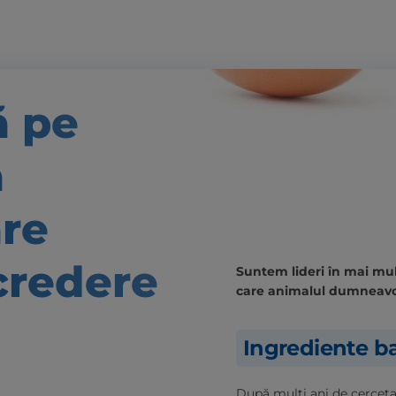
ă pe
ă
are
credere
Suntem lideri în mai mult
care animalul dumneavo
Ingrediente ba
După mulți ani de cercetare