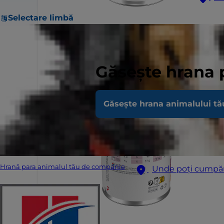
Selectare limbă
Găsește hrana 
Găsește hrana animalului tă
Hrană para animalul tău de companie
Unde poți cumpă