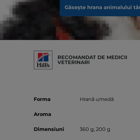
Găsește hrana animalului tă
Recomandat pentru
Adult Dogs
RECOMANDAT DE MEDICII
VETERINARI
Forma
Hrană umedă
Aroma
Dimensiuni
360 g, 200 g