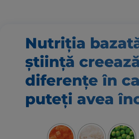
Nutriția bazat
știință creeaz
diferențe în c
puteți avea în