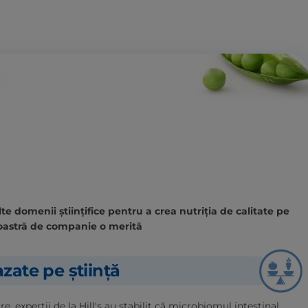
e domenii științifice pentru a crea nutriția de calitate pe
astră de companie o merită
zate pe știință
, experții de la Hill's au stabilit că microbiomul intestinal