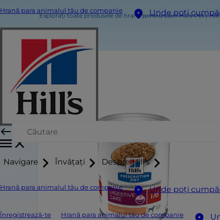
Hrană para animalul tău de companie
Unde poți cumpă
Explorați toate produsele de hrană pentru câini Hill's Pet | Hill
Navigare
Învățați
Despre Hill's
Hrană para animalul tău de companie
Unde poți cumpă
Înregistrează-te
Hrană para animalul tău de companie
Un