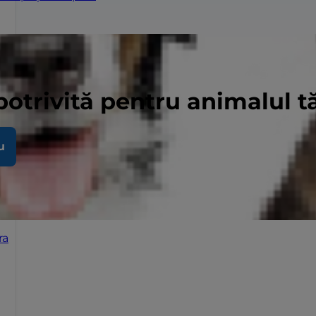
potrivită pentru animalul 
u
ra