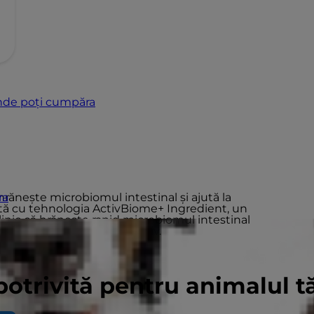
de poți cumpăra
 hrănește microbiomul intestinal și ajută la
ra
ată cu tehnologia ActivBiome+ Ingredient, un
inic că hrănește rapid microbiomul intestinal
 optimă a sistemului digestiv.
potrivită pentru animalul 