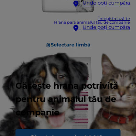
Unde poți cumpăra
Înregistrează-te
Hrană para animalul tău de companie
Unde poți cumpăra
Selectare limbă
Găsește hrana potrivită
pentru animalul tău de
companie