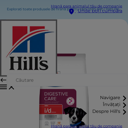
Hrană para animalul tău de companie
Explorați toate produsele de hrană pentru câini Hill's Pet | Hill's Pet
Hi
Unde poți cumpăra
Navigare
Învățați
Despre Hill's
Hrană para animalul tău de companie