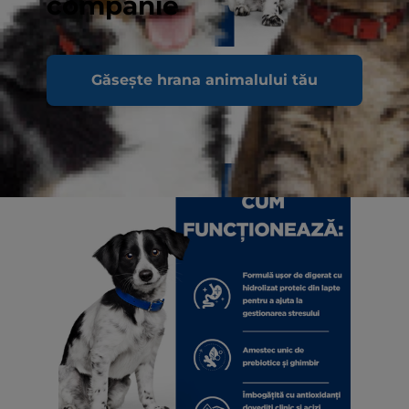
companie
Găsește hrana animalului tău