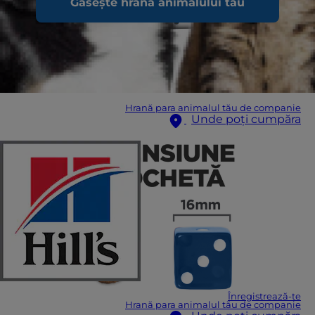
Găsește hrana animalului tău
Hrană para animalul tău de companie
Unde poți cumpăra
Înregistrează-te
Hrană para animalul tău de companie