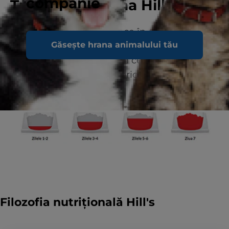
companie
Tranziția la hrana Hill's
Amestecați cantități din ce în ce mai mari
Găsește hrana animalului tău
din noua hrană a animalului dvs. de
companie cu cantități din ce în ce mai mici
din hrana anterioară o perioadă de 7 zile.
Filozofia nutrițională Hill's