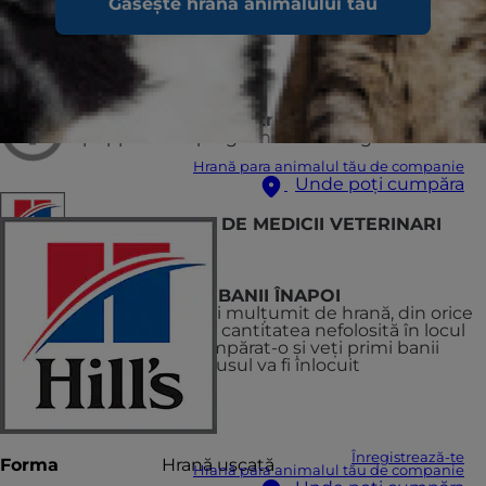
Găsește hrana animalului tău
Recomandat pentru
Adult Dogs
Nerecomandat pentru
puppies and pregnant or nursing
Hrană para animalul tău de companie
Unde poți cumpăra
RECOMANDAT DE MEDICII VETERINARI
SAU PRIMEȘTI BANII ÎNAPOI
Dacă nu sunteți mulțumit de hrană, din orice
motiv, returnați cantitatea nefolosită în locul
de unde ați cumpărat-o și veți primi banii
înapoi sau produsul va fi înlocuit
Înregistrează-te
Forma
Hrană uscată
Hrană para animalul tău de companie