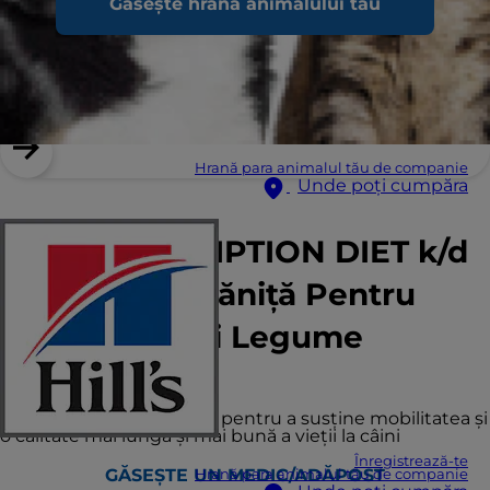
Găsește hrana animalului tău
Hrană para animalul tău de companie
Unde poți cumpăra
Hill's PRESCRIPTION DIET k/d
+ Mobility Tocăniță Pentru
Câini cu Pui şi Legume
Adăugate
Nutriţie clinică delicioasă pentru a susţine mobilitatea şi
o calitate mai lungă şi mai bună a vieţii la câini
Înregistrează-te
GĂSEȘTE UN MEDIC/ADĂPOST
Hrană para animalul tău de companie