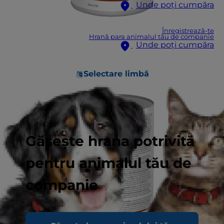
Unde poți cumpăra
Înregistrează-te
Hrană para animalul tău de companie
Unde poți cumpăra
Selectare limbă
Găsește hrana potrivită
pentru animalul tău de
companie