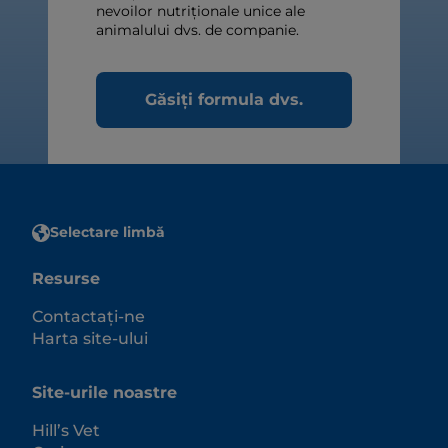
nevoilor nutriționale unice ale
animalului dvs. de companie.
Găsiți formula dvs.
Selectare limbă
Resurse
Contactați-ne
Harta site-ului
Site-urile noastre
Hill’s Vet