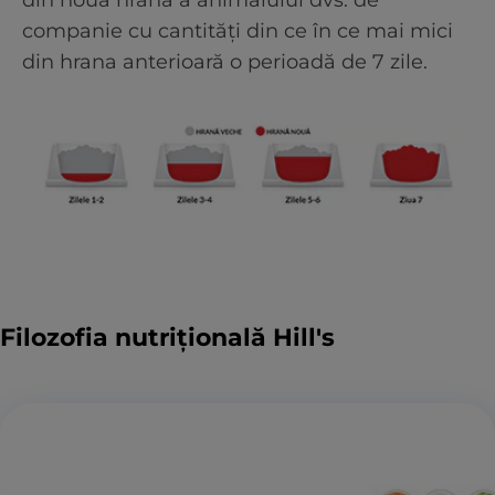
din noua hrană a animalului dvs. de
companie cu cantități din ce în ce mai mici
din hrana anterioară o perioadă de 7 zile.
Filozofia nutrițională Hill's