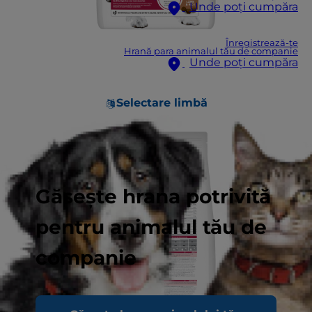
Unde poți cumpăra
Înregistrează-te
Hrană para animalul tău de companie
Unde poți cumpăra
Selectare limbă
Găsește hrana potrivită
pentru animalul tău de
companie