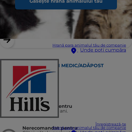
Găsește hrana animalului tău
Hrană para animalul tău de companie
Unde poți cumpăra
GĂSEȘTE UN MEDIC/ADĂPOST
Puncte forte
Recomandat pentru
Câini adulţi 1 - 6 ani.
Înregistrează-te
Nerecomandat pentru
Hrană para animalul tău de companie