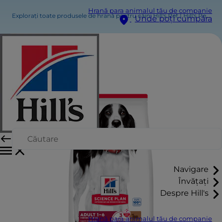
Hrană para animalul tău de companie
Explorați toate produsele de hrană pentru câini Hill's Pet | Hill's Pet
Unde poți cumpăra
Navigare
Învățați
Despre Hill's
Hrană para animalul tău de companie