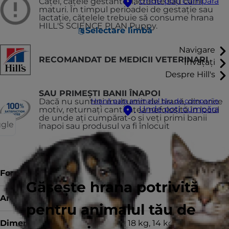
Unde poți cumpăra
Căţei, căţele gestante, lactante sau câini
maturi. În timpul perioadei de gestaţie sau
lactație, căţelele trebuie să consume hrana
HILL'S SCIENCE PLAN Puppy.
Selectare limbă
Navigare
RECOMANDAT DE MEDICII VETERINARI
Învățați
Despre Hill's
SAU PRIMEȘTI BANII ÎNAPOI
Dacă nu sunteți mulțumit de hrană, din orice
Hrană para animalul tău de companie
Unde poți cumpăra
motiv, returnați cantitatea nefolosită în locul
de unde ați cumpărat-o și veți primi banii
ggle
înapoi sau produsul va fi înlocuit
Forma
Hrană uscată
Găsește hrana potrivită
Aroma
pentru animalul tău de
Dimensiuni
18 kg, 2.5 kg, 18 kg, 14 kg