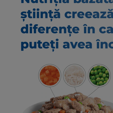
știință creeaz
diferențe în c
puteți avea în