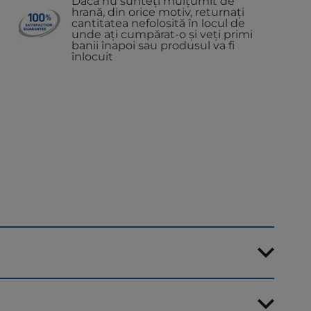
Dacă nu sunteți mulțumit de
hrană, din orice motiv, returnați
cantitatea nefolosită în locul de
unde ați cumpărat-o și veți primi
banii înapoi sau produsul va fi
înlocuit