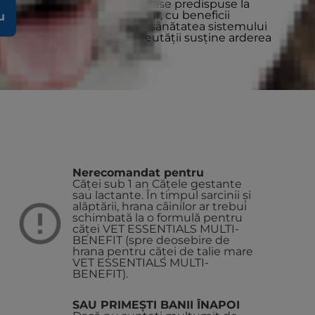
te 1 an, după sterilizare sau rase predispuse la
ibilă exclusiv de la veterinar, cu beneficii
u
utate sănătoasă, precum și sănătatea sistemului
stră unică de gestionare a greutății susține arderea
i mențină greutatea optimă.
te alte zile de mâine.
Nerecomandat pentru
Căței sub 1 an
Cățele gestante
sau lactante. În timpul sarcinii și
alăptării, hrana câinilor ar trebui
schimbată la o formulă pentru
căței VET ESSENTIALS MULTI-
BENEFIT (spre deosebire de
hrana pentru căței de talie mare
VET ESSENTIALS MULTI-
BENEFIT).
SAU PRIMEȘTI BANII ÎNAPOI