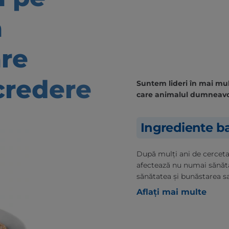
ă
are
credere
Suntem lideri în mai mult
care animalul dumneavo
Ingrediente ba
După mulți ani de cercetare
afectează nu numai sănăt
sănătatea și bunăstarea s
Aflați mai multe