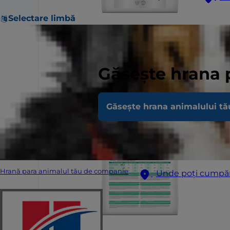
Selectare limbă
Găsește hrana 
Găsește hrana animalului tă
Hrană para animalul tău de companie
Unde poți cumpă