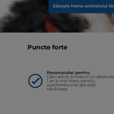
câini adulți, de talie mare, cu vârsta de pes
creșterea în greutate) este o nutriție dispon
Găsește hrana animalului tă
multiple, formulată pentru a susține o gre
digestiv și a articulațiilor. Tehnologia noa
grăsimilor și ajută câinii să atingă și să îș
Pentru a sprijini o zi mai bună astăzi și mul
GĂSEȘTE UN MEDIC/ADĂPOST
Puncte forte
Recomandat pentru
Câini adulți și maturi cu vârsta de
1 an și mai mare, pentru
susținerea unei greutăți
sănătoase