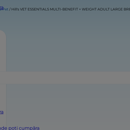
ra
's Pet
Hill's VET ESSENTIALS MULTI-BENEFIT + WEIGHT ADULT LARGE B
ra
de poți cumpăra