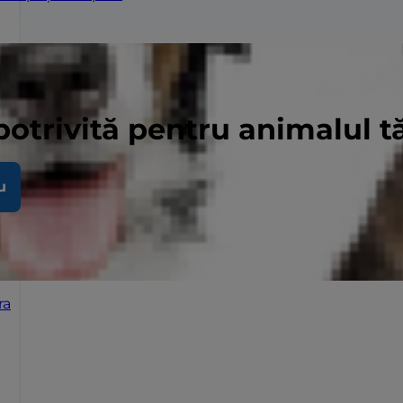
potrivită pentru animalul 
u
ra