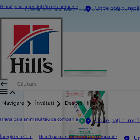
Hrană para animalul tău de companie
Unde poți cumpă
Explorați toate produsele de hrană pentru câini Hill's Pet | Hill
Navigare
Învățați
Despre Hill's
Hrană para animalul tău de companie
Unde poți cumpă
Înregistrează-te
Hrană para animalul tău de companie
Un