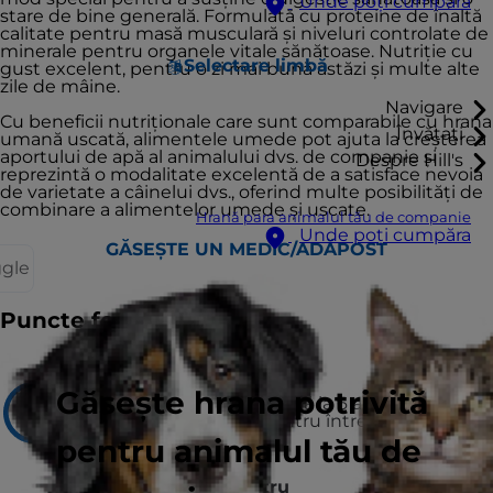
Unde poți cumpăra
stare de bine generală. Formulată cu proteine de înaltă
calitate pentru masă musculară și niveluri controlate de
minerale pentru organele vitale sănătoase. Nutriție cu
Selectare limbă
gust excelent, pentru o zi mai bună astăzi și multe alte
zile de mâine.
Navigare
Cu beneficii nutriționale care sunt comparabile cu hrana
Învățați
umană uscată, alimentele umede pot ajuta la creșterea
aportului de apă al animalului dvs. de companie și
Despre Hill's
reprezintă o modalitate excelentă de a satisface nevoia
de varietate a câinelui dvs., oferind multe posibilități de
combinare a alimentelor umede și uscate.
Hrană para animalul tău de companie
Unde poți cumpăra
GĂSEȘTE UN MEDIC/ADĂPOST
ggle
Puncte forte
Recomandat pentru
Găsește hrana potrivită
Câini adulți de la 1 an până la 6 ani, pentru
susținerea sănătății pentru întreaga durată a
vieții.
pentru animalul tău de
Nerecomandat pentru