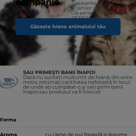
companie
Căței sub 1 an
Cățele gestante sau lactante. În
timpul sarcinii, hrana câinilor ar trebui
schimbată la o formulă pentru căței VET
ESSENTIALS MULTI-BENEFIT (spre deosebire
de hrana pentru căței de talie mare VET
Găsește hrana animalului tău
ESSENTIALS MULTI-BENEFIT).
Câini
castrați/sterilizați
RECOMANDAT DE MEDICII VETERINARI
SAU PRIMEȘTI BANII ÎNAPOI
Dacă nu sunteți mulțumit de hrană, din orice
motiv, returnați cantitatea nefolosită în locul
de unde ați cumpărat-o și veți primi banii
înapoi sau produsul va fi înlocuit
Forma
Aroma
cu carne de pui fragedă și legume