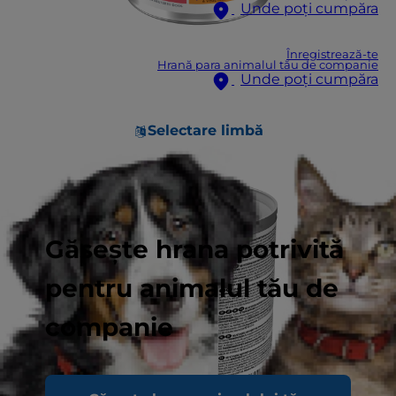
Unde poți cumpăra
Înregistrează-te
Hrană para animalul tău de companie
Unde poți cumpăra
Selectare limbă
Găsește hrana potrivită
pentru animalul tău de
companie