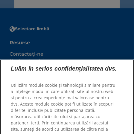
Selectare limbă
Resurse
Contactați-ne
Harta site-ului
Luăm în serios confidențialitatea dvs.
Site-urile noastre
Utilizăm module cookie și tehnologii similare pentru
Hill’s Vet
a înțelege modul în care utilizați site-ul nostru web
Cariere
și pentru a crea experiențe mai valoroase pentru
Parteneri adaposturi
dvs. Aceste module cookie pot fi utilizate în scopuri
diferite, inclusiv publicitate personalizată,
măsurarea utilizării site-ului și partajarea cu
parteneri terți. Prin continuarea utilizării acestui
site, sunteți de acord cu utilizarea de către noi a