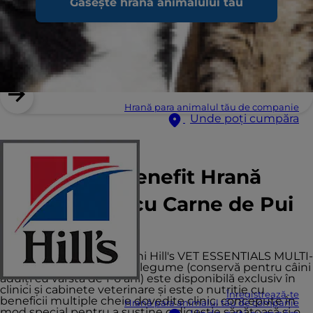
Găsește hrana animalului tău
Hrană para animalul tău de companie
Unde poți cumpăra
Hill's Vet Essentials
Adult Multi-Benefit Hrană
Pentru Câini cu Carne de Pui
și Legume
Hrana umedă pentru câini Hill's VET ESSENTIALS MULTI-
BENEFIT cu pui fraged și legume (conservă pentru câini
adulți cu vârsta de 1-6 ani) este disponibilă exclusiv în
clinici și cabinete veterinare și este o nutriție cu
Înregistrează-te
beneficii multiple cheie dovedite clinic, concepute în
Hrană para animalul tău de companie
mod special pentru a susține o digestie sănătoasă și o