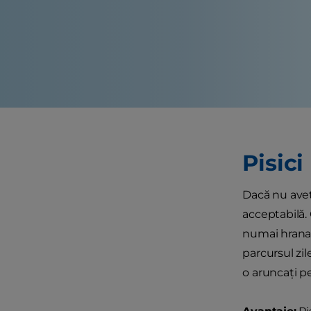
Pisici
Dacă nu aveţi
acceptabilă. 
numai hrana 
parcursul zil
o aruncaţi p