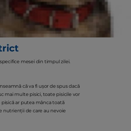
liber”? Stabiliţi ore de masă stricte
ulte despre cele trei moduri
 felini, împreună cu avantajele şi
rict
specifice mesei din timpul zilei.
înseamnă că va fi uşor de spus dacă
c mai multe pisici, toate pisicile vor
o pisică ar putea mânca toată
de nutrienţii de care au nevoie