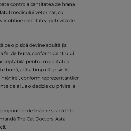
poate controla cantitatea de hrană
atul medicului veterinar, cu
evăr obţine cantitatea potrivită de
ată ce o pisică devine adultă (la
 la fel de bună, conform Centrului
e acceptabilă pentru majoritatea
ste bună, atâta timp cât pisicile
 hrănire”, conform reprezentanților
te de a lua o decizie cu privire la
propriul loc de hrănire şi apă într-
recomandă The Cat Doctors. Asta
că.