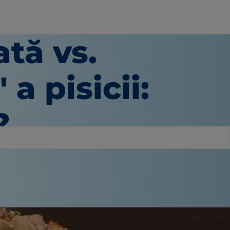
ată vs.
 a pisicii:
?