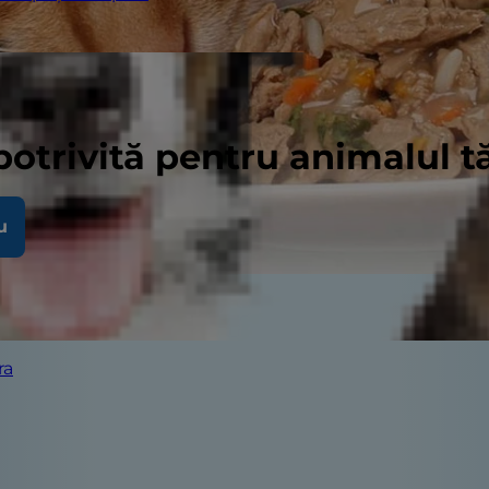
potrivită pentru animalul 
u
ra