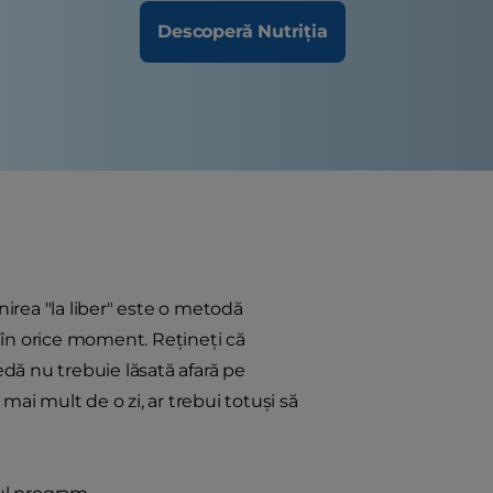
Descoperă Nutriția
nirea "la liber" este o metodă
ă în orice moment. Reţineţi că
dă nu trebuie lăsată afară pe
 mai mult de o zi, ar trebui totuşi să