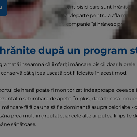
i acum pisica? Aveţi în prezent pisici care sunt hrănite „la 
u
i ambele variante? Citiţi mai departe pentru a afla mai m
are proprietarii animalelor de companie îşi hrănesc prietenii
e fiecărei metode.
i hrănite după un program st
ramată înseamnă că îi oferiţi mâncare pisicii doar la orele 
 conservă cât și cea uscată pot fi folosite în acest mod.
ortul de hrană poate fi monitorizat îndeaproape, ceea ce 
rezentat o schimbare de apetit. În plus, dacă în casă locuies
a mâncare fără ca una să fie dominantă asupra celorlalte - 
ă ia prea mult în greutate, iar celelalte ar putea fi lipsite 
mâne sănătoase.