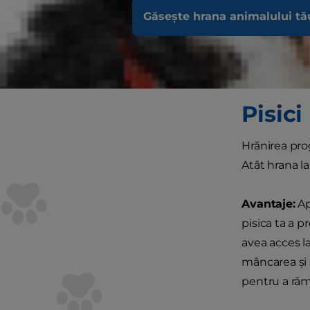
Cum vă hrăniţ
Găsește hrana animalului tă
sau combinaţ
diferite în c
dezavantajel
Pisic
Hrănirea prog
Atât hrana la
Avantaje:
Ap
pisica ta a p
avea acces l
mâncarea şi s
pentru a ră