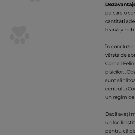
Dezavantaj
pe care o co
cantităţi ade
hrană şi nutr
În concluzie. 
vârsta de ap
Cornell Felin
pisicilor. „O
sunt sănătoa
centrului Cor
un regim de 
Dacă aveţi ma
un loc linişt
pentru că pis