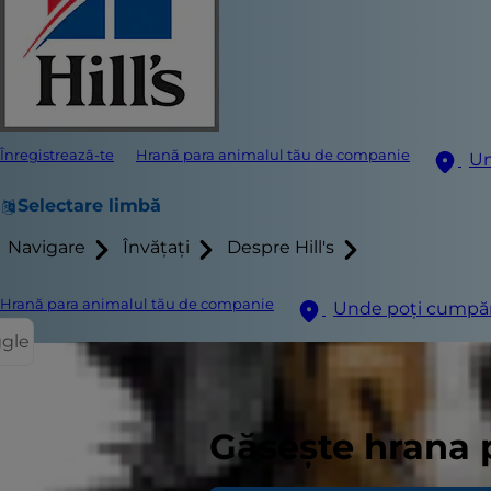
Înregistrează-te
Hrană para animalul tău de companie
Un
Selectare limbă
Navigare
Învățați
Despre Hill's
Hrană para animalul tău de companie
Unde poți cumpă
ggle
Încercaţi să 
Găsește hrana 
hrănesc pisic