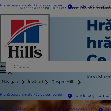
Hrană para animalul tău de companie
Unde poți cumpă
Nutrition & Feeding | Hill's Pet
Hrănirea planificată vs. hrănire
Hră
hră
Ce
Nutriție și 
Kara Murp
Navigare
Învățați
Despre Hill's
Hrană para animalul tău de companie
Unde poți cumpă
Înregistrează-te
Hrană para animalul tău de companie
Un