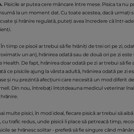
e.
Pisicile ar putea cere mâncare între mese. Pisica ta nu 
nsumă la un moment dat. Cu toate acestea, dacă urmaţi sf
cvate şi hrănire regulată, puteţi avea încredere că într-ad
ienţi.
În timp ce pisoii ar trebui să fie hrăniţi de trei ori pe zi, od
roximativ un an), hrănirea odată sau de două ori pe zi este
e Health. De fapt, hrănirea doar odată pe zi ar trebui să fi
dată ce pisicile ajung la vârsta adultă, hrănirea odată pe zi e
se şi nu prezintă afecțiuni care necesită un mod diferit de
nell. Din nou, întrebaţi întotdeauna medicul veterinar înain
hrănire.
i multe pisici, în mod ideal, fiecare pisică ar trebui să aibă 
it, cu trafic redus, unde pisicii îi place să petreacă timp, 
icile se hrănesc solitar - preferă să fie singure când mănân