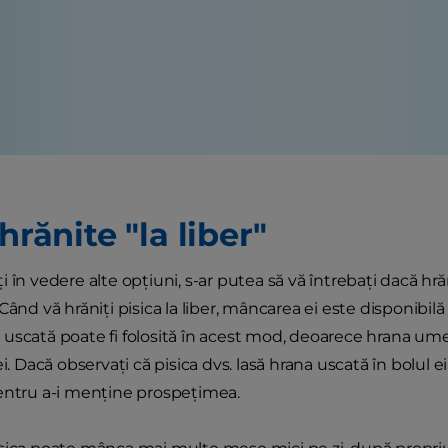
 hrănite "la liber"
 în vedere alte opţiuni, s-ar putea să vă întrebaţi dacă hră
Când vă hrăniţi pisica la liber, mâncarea ei este disponibil
uscată poate fi folosită în acest mod, deoarece hrana ume
ei. Dacă observaţi că pisica dvs. lasă hrana uscată în bolul ei
entru a-i menţine prospeţimea.