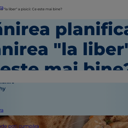
ra
a "la liber" a pisicii: Ce este mai bine?
nirea planific
nirea "la liber"
 este mai bine
hrănire
hy
ra
de poți cumpăra