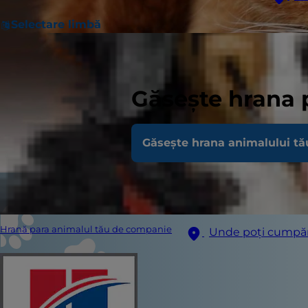
Selectare limbă
Găsește hrana 
Găsește hrana animalului tă
Hrană para animalul tău de companie
Unde poți cumpă