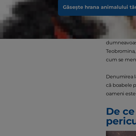
Găsește hrana animalului tă
De ce 
Zahărul, grăs
ciocolata co
dumneavoastr
Teobromina, 
cum se menț
Denumirea la
că boabele pr
oameni este 
De ce
peric