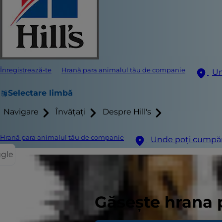
Înregistrează-te
Hrană para animalul tău de companie
Un
Selectare limbă
Navigare
Învățați
Despre Hill's
Hrană para animalul tău de companie
Unde poți cumpă
ggle
Deși de obic
Găsește hrana 
poate reprez
exces.