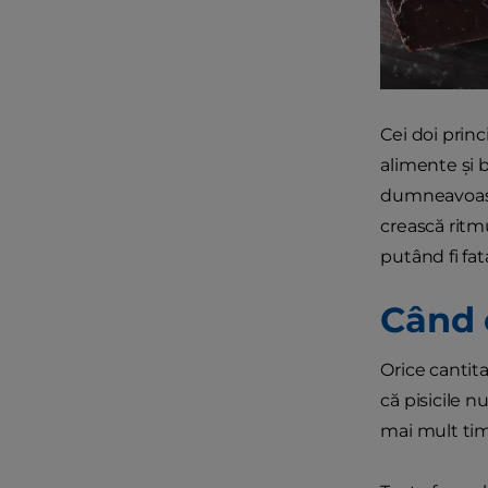
Cei doi princ
alimente și b
dumneavoas
crească ritmu
putând fi fa
Când 
Orice cantit
că pisicile 
mai mult tim