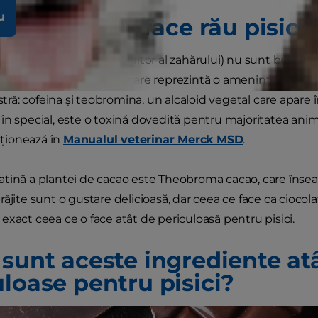
u
ciocolata le face rău pisicil
imile și xilitolul (un înlocuitor al zahărului) nu sunt bune p
nține două ingrediente care reprezintă o amenințare mai 
ă: cofeina și teobromina, un alcaloid vegetal care apare î
în special, este o toxină dovedită pentru majoritatea anima
ionează în
Manualul veterinar Merck MSD
.
tină a plantei de cacao este Theobroma cacao, care înseam
ăjite sunt o gustare delicioasă, dar ceea ce face ca ciocola
exact ceea ce o face atât de periculoasă pentru pisici.
 sunt aceste ingrediente at
uloase pentru pisici?