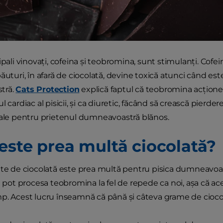
ipali vinovați, cofeina și teobromina, sunt stimulanți. Cofe
ăuturi, în afară de ciocolată, devine toxică atunci când este
tră.
Cats Protection
explică faptul că teobromina acționea
l cardiac al pisicii, și ca diuretic, făcând să crească pierde
tale pentru prietenul dumneavoastră blănos.
este prea multă ciocolată?
ate de ciocolată este prea multă pentru pisica dumneavoast
nu pot procesa teobromina la fel de repede ca noi, așa că 
p. Acest lucru înseamnă că până și câteva grame de cioco