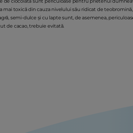
e de ciocolată sunt periculoase pentru prietenul dumneav
ea mai toxică din cauza nivelului său ridicat de teobromină
gră, semi-dulce și cu lapte sunt, de asemenea, periculoase.
ut de cacao, trebuie evitată.