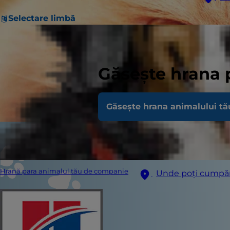
Selectare limbă
Găsește hrana 
Găsește hrana animalului tă
Hrană para animalul tău de companie
Unde poți cumpă