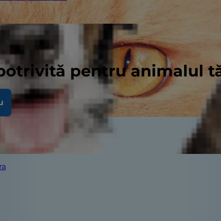
potrivită pentru animalul 
u
ra