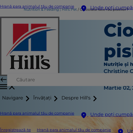
Hrană para animalul tău de companie
Unde poți cumpă
Nutrition & Feeding | Hill's Pet
Ciocolata face rău pisicilor?
Cio
pis
Nutriție și 
Christine 
|
Martie 02,
Navigare
Învățați
Despre Hill's
Hrană para animalul tău de companie
Unde poți cumpă
Înregistrează-te
Hrană para animalul tău de companie
Un