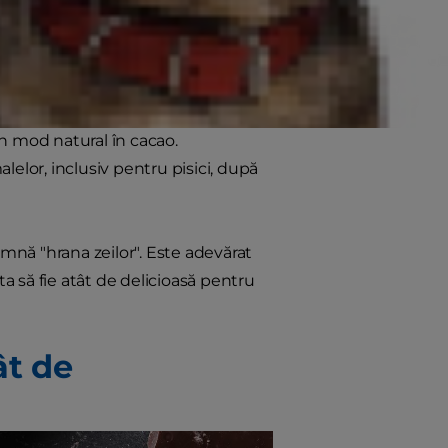
or?
entru pisici. Cu toate acestea,
mare pentru sănătatea pisicii
n mod natural în cacao.
lelor, inclusiv pentru pisici, după
nă "hrana zeilor". Este adevărat
ta să fie atât de delicioasă pentru
ât de