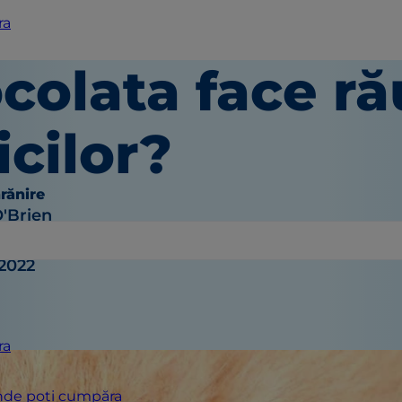
ra
colata face ră
icilor?
hrănire
O'Brien
 2022
ra
de poți cumpăra