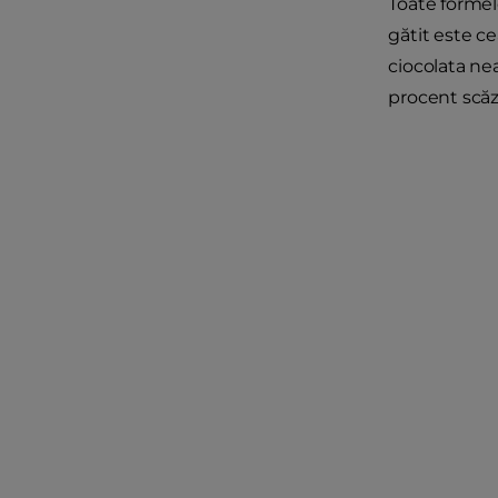
Toate formel
gătit este c
ciocolata nea
procent scăz