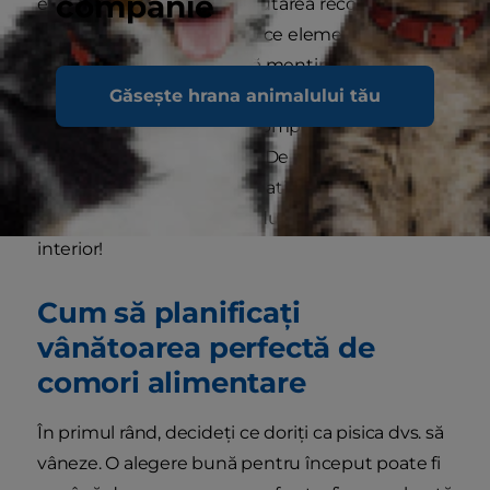
companie
ei pentru recompense! Căutarea recompenselor
o pune în mișcare, în timp ce elementul de
rezolvare a problemelor vă menține pisica
Găsește hrana animalului tău
angajată mental și concentrată. Iar când, în cele
din urmă, își adulmecă recompensa, are parte de
satisfacția „prinderii prăzii”. De asemenea, este
amuzant să vă vedeți simpatica și pufoasă
prietenă felină dezlănțuindu-și prădătorul
interior!
Cum să planificați
vânătoarea perfectă de
comori alimentare
În primul rând, decideți ce doriți ca pisica dvs. să
vâneze. O alegere bună pentru început poate fi