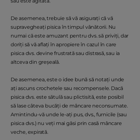
sau este agitată.
De asemenea, trebuie să vă asigurați că vă
supravegheați pisica în timpul vânătorii. Nu
numai că este amuzant pentru dvs. să priviți, dar
doriți să vă aflați în apropiere în cazul în care
pisica dvs. devine frustrată sau distrasă, sau ia
altceva din greșeală.
De asemenea, este o idee bună să notați unde
ați ascuns crochetele sau recompensele. Dacă
pisica dvs. este sătulă sau plictisită, este posibil
să lase câteva bucăți de mâncare neconsumate.
Amintindu-vă unde le-ați pus, dvs., furnicile (sau
pisica dvs.) nu veți mai găsi prin casă mâncare
veche, expirată.