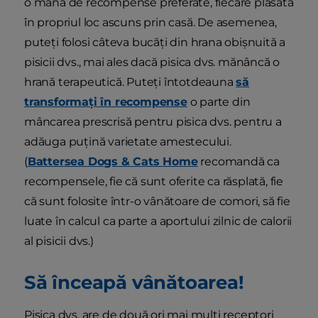
o mână de recompense preferate, fiecare plasată
în propriul loc ascuns prin casă. De asemenea,
puteți folosi câteva bucăți din hrana obișnuită a
pisicii dvs., mai ales dacă pisica dvs. mănâncă o
hrană terapeutică. Puteți întotdeauna
să
transformați în recompense
o parte din
mâncarea prescrisă pentru pisica dvs. pentru a
adăuga puțină varietate amestecului.
(
Battersea Dogs & Cats Home
recomandă ca
recompensele, fie că sunt oferite ca răsplată, fie
că sunt folosite într-o vânătoare de comori, să fie
luate în calcul ca parte a aportului zilnic de calorii
al pisicii dvs.)
Să înceapă vânătoarea!
Pisica dvs. are de două ori mai mulți receptori