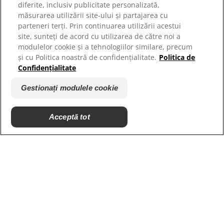
diferite, inclusiv publicitate personalizată,
Harta site-ului
măsurarea utilizării site-ului și partajarea cu
parteneri terți. Prin continuarea utilizării acestui
site, sunteți de acord cu utilizarea de către noi a
Site-urile noastre
modulelor cookie și a tehnologiilor similare, precum
Hill’s Vet
și cu Politica noastră de confidențialitate.
Politica de
Cariere
Confidențialitate
Parteneri adaposturi
Gestionați modulele cookie
Acceptă tot
© 2025 Hill's Pet Nutrition, Inc.
Toate drepturile rezervate.
Așa cum este utilizat în prezentul document, indică
statutul de marcă comercială înregistrată numai în