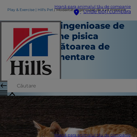
Hrană para animalul tău de companie
Play & Exercise | Hill's Pet
Modalități ingenioase de a vă menține pisica activă: Vânătoarea de comori alimentare
Unde poți cumpăra
Modalități ingenioase de
a vă menține pisica
activă: Vânătoarea de
comori alimentare
Joacă și exercițiu
Kara Murphy
|
Ianuarie 03, 2025
Navigare
Învățați
Despre Hill's
Hrană para animalul tău de companie