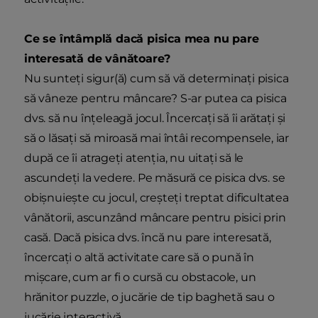
Ce se întâmplă dacă pisica mea nu pare
interesată de vânătoare?
Nu sunteți sigur(ă) cum să vă determinați pisica
să vâneze pentru mâncare? S-ar putea ca pisica
dvs. să nu înțeleagă jocul. Încercați să îi arătați și
să o lăsați să miroasă mai întâi recompensele, iar
după ce îi atrageți atenția, nu uitați să le
ascundeți la vedere. Pe măsură ce pisica dvs. se
obișnuiește cu jocul, creșteți treptat dificultatea
vânătorii, ascunzând mâncare pentru pisici prin
casă. Dacă pisica dvs. încă nu pare interesată,
încercați o altă activitate care să o pună în
mișcare, cum ar fi o cursă cu obstacole, un
hrănitor puzzle, o jucărie de tip baghetă sau o
jucărie interactivă.