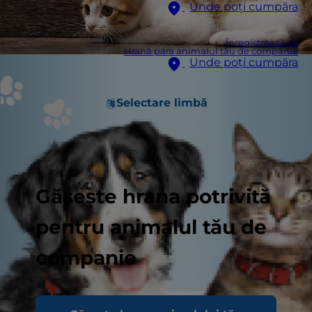
Unde poți cumpăra
Înregistrează-te
Hrană para animalul tău de companie
Unde poți cumpăra
Selectare limbă
Găsește hrana potrivită
pentru animalul tău de
companie
Pisicile sunt creaturi active în mod natural, care