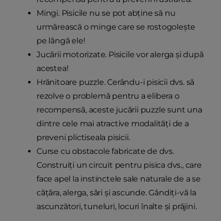
Mingi. Pisicile nu se pot abține să nu
urmărească o minge care se rostogolește
pe lângă ele!
Jucării motorizate. Pisicile vor alerga și după
acestea!
Hrănitoare puzzle. Cerându-i pisicii dvs. să
rezolve o problemă pentru a elibera o
recompensă, aceste jucării puzzle sunt una
dintre cele mai atractive modalități de a
preveni plictiseala pisicii.
Curse cu obstacole fabricate de dvs.
Construiți un circuit pentru pisica dvs., care
face apel la instinctele sale naturale de a se
cățăra, alerga, sări și ascunde. Gândiți-vă la
ascunzători, tuneluri, locuri înalte și prăjini.