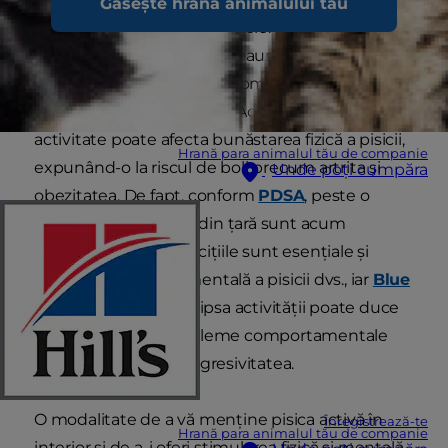
Găsește hrana animalului tău
fac multă mișcare în sălbăticie. Cu toate acestea,
acest lucru nu este întotdeauna valabil pentru
prietenele noastre feline domesticite, în special
pentru pisicile de interior. Această lipsă de
activitate poate afecta bunăstarea fizică a pisicii,
Hrană para animalul tău de companie
expunând-o la riscul de boli precum artrita și
Unde poți cumpăra
obezitatea. De fapt, conform
PDSA
, peste o
treime dintre pisicile din țară sunt acum
supraponderale. Exercițiile sunt esențiale și
pentru bunăstarea mentală a pisicii dvs., iar
Blue
Cross
avertizează că lipsa activității poate duce
la plictiseală și la probleme comportamentale
precum zgârierea și agresivitatea.
O modalitate de a vă menține pisica activă în
Înregistrează-te
Hrană para animalul tău de companie
interior și de a-i oferi stimularea fizică și mentală