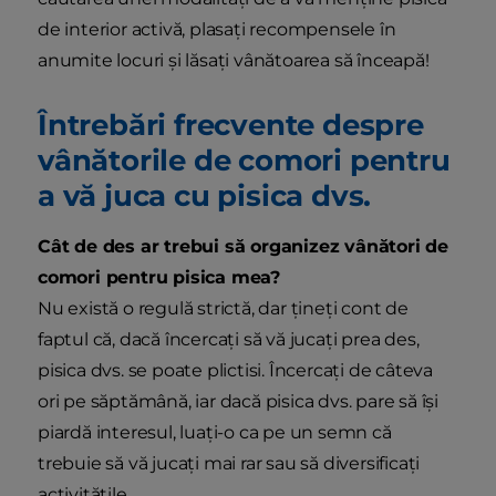
de interior activă, plasați recompensele în
anumite locuri și lăsați vânătoarea să înceapă!
Întrebări frecvente despre
vânătorile de comori pentru
a vă juca cu pisica dvs.
Cât de des ar trebui să organizez vânători de
comori pentru pisica mea?
Nu există o regulă strictă, dar țineți cont de
faptul că, dacă încercați să vă jucați prea des,
pisica dvs. se poate plictisi. Încercați de câteva
ori pe săptămână, iar dacă pisica dvs. pare să își
piardă interesul, luați-o ca pe un semn că
trebuie să vă jucați mai rar sau să diversificați
activitățile.