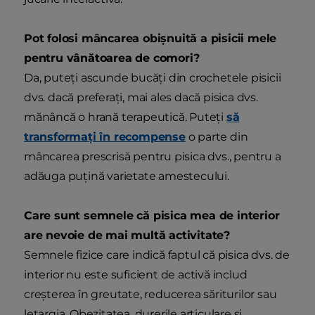
Pot folosi mâncarea obișnuită a pisicii mele
pentru vânătoarea de comori?
Da, puteți ascunde bucăți din crochetele pisicii
dvs. dacă preferați, mai ales dacă pisica dvs.
mănâncă o hrană terapeutică. Puteți
să
transformați în recompense
o parte din
mâncarea prescrisă pentru pisica dvs., pentru a
adăuga puțină varietate amestecului.
Care sunt semnele că pisica mea de interior
are nevoie de mai multă activitate?
Semnele fizice care indică faptul că pisica dvs. de
interior nu este suficient de activă includ
creșterea în greutate, reducerea săriturilor sau
letargia. Obezitatea, durerile articulare și