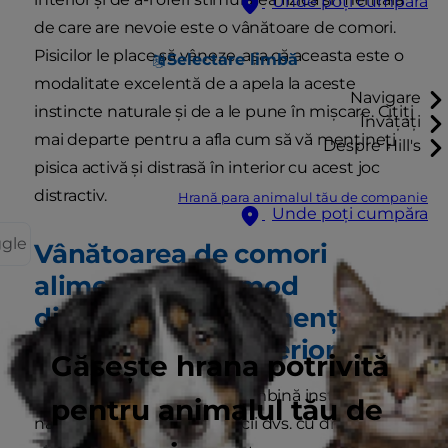
Unde poți cumpăra
de care are nevoie este o vânătoare de comori.
Pisicilor le place să vâneze, așa că aceasta este o
Selectare limbă
modalitate excelentă de a apela la aceste
Navigare
instincte naturale și de a le pune în mișcare. Citiți
Învățați
mai departe pentru a afla cum să vă mențineți
Despre Hill's
pisica activă și distrasă în interior cu acest joc
distractiv.
Hrană para animalul tău de companie
Unde poți cumpăra
ggle
Vânătoarea de comori
alimentare: Un mod
distractiv de a vă menține
pisica activă în interior
Găsește hrana potrivită
O vânătoare de alimente combină instinctul
pentru animalul tău de
natural de vânătoare al pisicii dvs. cu dragostea