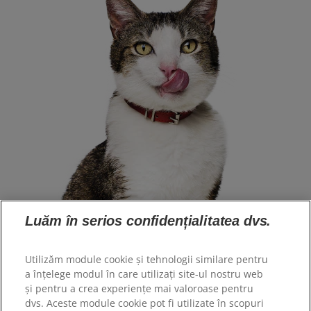
Luăm în serios confidențialitatea dvs.
Selectare limbă
Utilizăm module cookie și tehnologii similare pentru
a înțelege modul în care utilizați site-ul nostru web
Resurse
și pentru a crea experiențe mai valoroase pentru
dvs. Aceste module cookie pot fi utilizate în scopuri
Contactați-ne