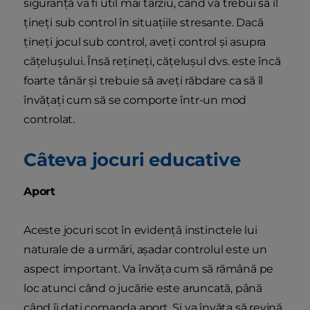
siguranță va fi util mai târziu, când va trebui să îl
țineți sub control în situațiile stresante. Dacă
țineți jocul sub control, aveți control și asupra
cățelușului. Însă rețineți, cățelușul dvs. este încă
foarte tânăr și trebuie să aveți răbdare ca să îl
învățați cum să se comporte într-un mod
controlat.
Câteva jocuri educative
Aport
Aceste jocuri scot în evidență instinctele lui
naturale de a urmări, așadar controlul este un
aspect important. Va învăța cum să rămână pe
loc atunci când o jucărie este aruncată, până
când îi dați comanda aport. Și va învăța să revină