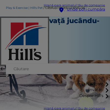
Hrană para animalul tău de companie
Play & Exercise | Hill's Pet
Cățelușii învață jucându-se
Unde poți cumpăra
Cățelușii învață jucându-
se
Joacă și exercițiu
Staff Author
|
Septembrie 01, 2015
Navigare
Învățați
Despre Hill's
Hrană para animalul tău de companie