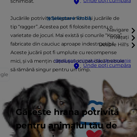
Unde poți cumpăra
schimbat.
Selectare limbă
Jucăriile potrivite și sigure includ și jucăriile de
tip “ragger”. Acestea pot fi folosite pentru o
Navigare
varietate de jocuri. Mai există și conurile “Kong”,
Învățați
fabricate din cauciuc aproape indestructibil.
Despre Hill's
Aceste jucării pot fi umplute cu recompense
Hrană para animalul tău de companie
mici, și vă mențin cățelușul ocupat dacă trebuie
Unde poți cumpăra
să rămână singur pentru un timp.
ggle
Găsește hrana potrivită
pentru animalul tău de