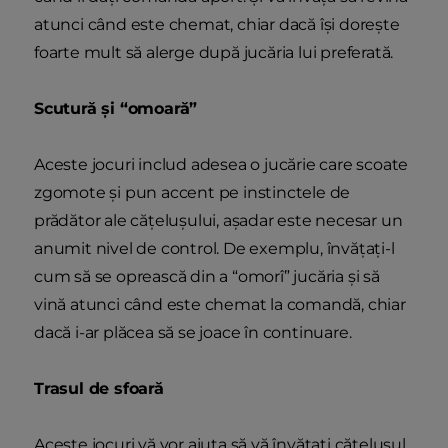
atunci când este chemat, chiar dacă își dorește
foarte mult să alerge după jucăria lui preferată.
Scutură și “omoară”
Aceste jocuri includ adesea o jucărie care scoate
zgomote și pun accent pe instinctele de
prădător ale cățelușului, așadar este necesar un
anumit nivel de control. De exemplu, învățați-l
cum să se oprească din a “omorî” jucăria și să
vină atunci când este chemat la comandă, chiar
dacă i-ar plăcea să se joace în continuare.
Trasul de sfoară
Aceste jocuri vă vor ajuta să vă învățați cățelușul