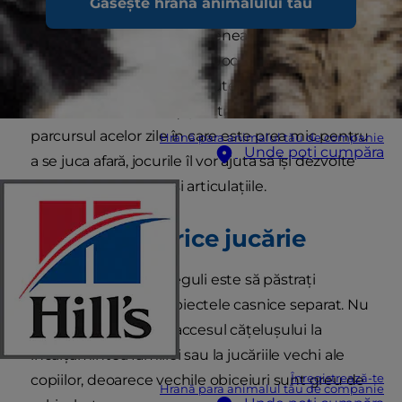
Găsește hrana animalului tău
Joaca cu noul cățeluș este amuzantă și
interesantă. Este de asemenea foarte
importantă pentru dresaj. Jocurile vă vor ajuta să
formați o legătură foarte puternică, într-un timp
scurt. Sunt benefice și pentru sănătate. Pe
parcursul acelor zile în care este prea mic pentru
Hrană para animalul tău de companie
Unde poți cumpăra
a se juca afară, jocurile îl vor ajuta să își dezvolte
musculatura, oasele și articulațiile.
Nu folosiți orice jucărie
Una dintre primele reguli este să păstrați
jucăriile cățelului și obiectele casnice separat. Nu
trebuie să permiteți accesul cățelușului la
încălțămintea familiei sau la jucăriile vechi ale
Înregistrează-te
copiilor, deoarece vechile obiceiuri sunt greu de
Hrană para animalul tău de companie