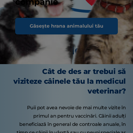
companie
Găsește hrana animalului tău
Sfaturi delicioase
Cât de des ar trebui să
viziteze câinele tău la medicul
veterinar?
Puii pot avea nevoie de mai multe vizite în
primul an pentru vaccinări. Câinii adulți
beneficiază în general de controale anuale, în
timp ce câinii în vârstă sau cu nevoi speciale ar