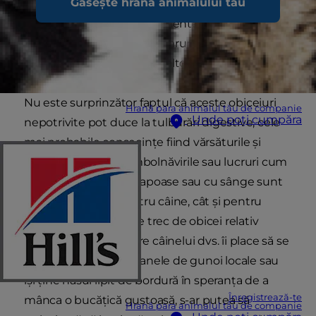
Găsește hrana animalului tău
și mănâncă tot felul de lucruri pe care nu ar
trebui să le mănânce - alimente stricate, carcase
în descompunere, gustări aruncate de oameni
și, adesea, chiar și fecalele altor animale.
Nu este surprinzător faptul că aceste obiceiuri
Hrană para animalul tău de companie
Unde poți cumpăra
nepotrivite pot duce la tulburări digestive, cele
mai probabile consecințe fiind vărsăturile și
diareea. În timp ce îmbolnăvirile sau lucruri cum
ar fi fecalele de câine apoase sau cu sânge sunt
supărătoare atât pentru câine, cât și pentru
stăpân, aceste semne trec de obicei relativ
repede. În cazul în care câinelui dvs. îi place să se
plimbe prin tomberoanele de gunoi locale sau
își ține nasul lipit de bordură în speranța de a
Înregistrează-te
mânca o bucățică gustoasă, s-ar putea să
Hrană para animalul tău de companie