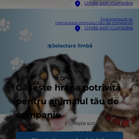
Unde poți cumpăra
Înregistrează-te
Hrană para animalul tău de companie
Unde poți cumpăra
Selectare limbă
Găsește hrana potrivită
pentru animalul tău de
companie
Câinii sunt în mod natural niște scormonitori
curioși. Acest lucru poate însemna că adulmecă