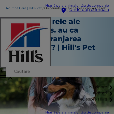
Hrană para animalul tău de companie
Routine Care | Hill's Pet
Obiceiurile rele ale câinelui dvs. au ca rezultat deranjarea stomacului? | Hill's Pet
Unde poți cumpăra
Obiceiurile rele ale
câinelui dvs. au ca
rezultat deranjarea
stomacului? | Hill's Pet
Îngrijire de rutină
Staff Author
Navigare
Învățați
Despre Hill's
Hrană para animalul tău de companie