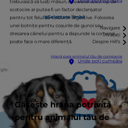
Unde poți cumpăra
trebuiască să luați măsuri, deoarece acest tip de
scotocire ar putea fi un factor declanșator
Selectare limbă
pentru tot felul de tulburări digestive. Folosirea
unei botnițe pentru coșurile de gunoi sau
Navigare
dresarea câinelui pentru a răspunde la comenzi
Învățați
poate face o mare diferență.
Despre Hill's
Hrană para animalul tău de companie
Unde poți cumpăra
ggle
Găsește hrana potrivită
pentru animalul tău de