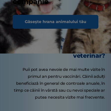
companie
Sfaturi delicioase
Găsește hrana animalului tău
Cât de des ar trebui să
viziteze câinele tău la medicul
veterinar?
Puii pot avea nevoie de mai multe vizite în
primul an pentru vaccinări. Câinii adulți
beneficiază în general de controale anuale, în
timp ce câinii în vârstă sau cu nevoi speciale ar
putea necesita vizite mai frecvente.