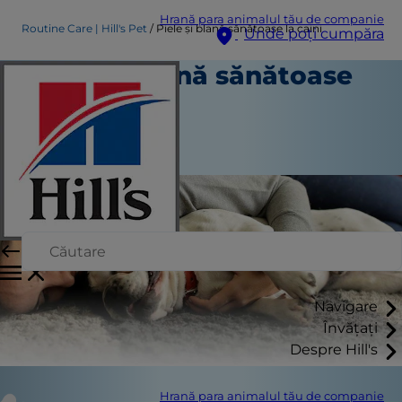
Hrană para animalul tău de companie
Routine Care | Hill's Pet
Piele și blană sănătoase la caini
Unde poți cumpăra
Piele și blană sănătoase
la caini
Îngrijire de rutină
Staff Author
Navigare
Învățați
Despre Hill's
Hrană para animalul tău de companie