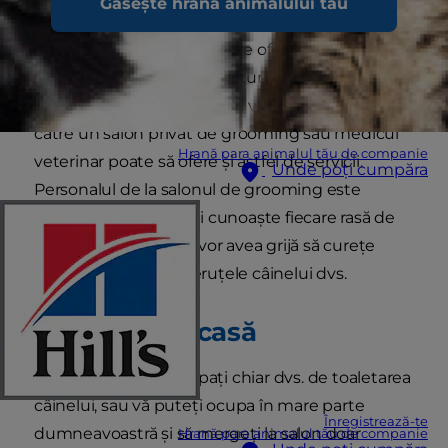
Găsește hrana animalului tău
Puteți găsi multe locuri care oferă o varietate de
servicii de grooming la prețuri accesibile.
Magazinul de animale local vă poate îndruma
către un salon privat de grooming sau medicul
Hrană para animalul tău de companie
veterinar poate să ofere și astfel de servicii.
Unde poți cumpăra
Personalul de la salonul de grooming este
instruit, profesionist și cunoaște fiecare rasă de
câine. De asemenea, vor avea grijă să curețe
urechile și să taie gheruțele câinelui dvs.
Toaletarea acasă
Puteți opta să vă ocupați chiar dvs. de toaletarea
câinelui, sau vă puteți ocupa în mare parte
Înregistrează-te
dumneavoastră și să mergeți la salon doar
Hrană para animalul tău de companie