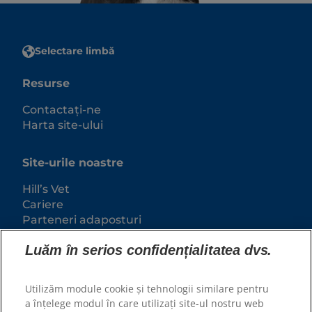
Selectare limbă
Resurse
Contactați-ne
Harta site-ului
Site-urile noastre
Hill’s Vet
Cariere
Parteneri adaposturi
Luăm în serios confidențialitatea dvs.
Utilizăm module cookie și tehnologii similare pentru
a înțelege modul în care utilizați site-ul nostru web