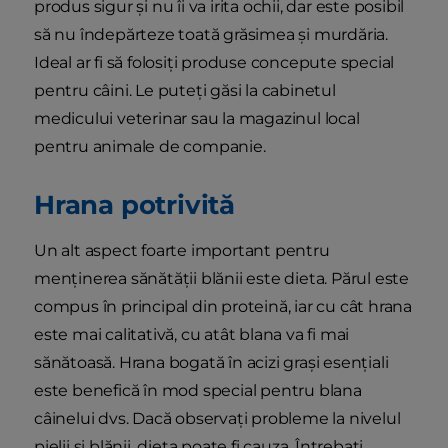
produs sigur și nu îi va irita ochii, dar este posibil
să nu îndepărteze toată grăsimea și murdăria.
Ideal ar fi să folosiți produse concepute special
pentru câini. Le puteți găsi la cabinetul
medicului veterinar sau la magazinul local
pentru animale de companie.
Hrana potrivită
Un alt aspect foarte important pentru
menținerea sănătății blănii este dieta. Părul este
compus în principal din proteină, iar cu cât hrana
este mai calitativă, cu atât blana va fi mai
sănătoasă. Hrana bogată în acizi grași esențiali
este benefică în mod special pentru blana
câinelui dvs. Dacă observați probleme la nivelul
pielii și blănii, dieta poate fi cauza. Întrebați