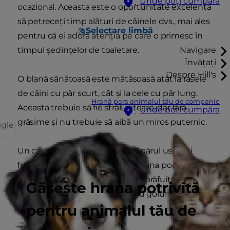
Unde poți cumpăra
ocazional. Aceasta este o oportunitate excelentă
să petreceți timp alături de câinele dvs., mai ales
Selectare limbă
pentru că ei adoră atenția pe care o primesc în
timpul ședințelor de toaletare.
Navigare
Învățați
Despre Hill's
O blană sănătoasă este mătăsoasă atât la rasele
de câini cu păr scurt, cât și la cele cu păr lung.
Hrană para animalul tău de companie
Aceasta trebuie să fie strălucitoare, dar fără
Unde poți cumpăra
grăsime și nu trebuie să aibă un miros puternic.
ggle
Un câine cu blana afectată are părul uscat și
fragil și prezintă căderi de păr. Blana poate fi
grasă sau poate avea un aspect prăfuit. Alte
Găsește hrana potrivită
semne ale blănii afectate includ goluri de păr
pentru animalul tău de
sau miros înțepător de ulei.