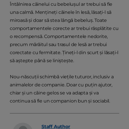
Întâlnirea câinelui cu bebelușul ar trebui să fie
una calmă. Mențineți câinele în lesă, lăsați-l să
miroasă și doar să stea lângă bebeluș. Toate
comportamentele corecte ar trebui răsplătite cu
o recompensă. Comportamentele nedorite,
precum mârâitul sau trasul de lesă ar trebui
corectate cu fermitate. Țineți-l din scurt și lăsați-l
să aștepte până se liniștește.
Nou-născuții schimbă viețile tuturor, inclusiv a
animalelor de companie. Doar cu puțin ajutor,
chiar și un câine gelos se va adapta și va
continua să fie un companion bun și sociabil.
Staff
Author