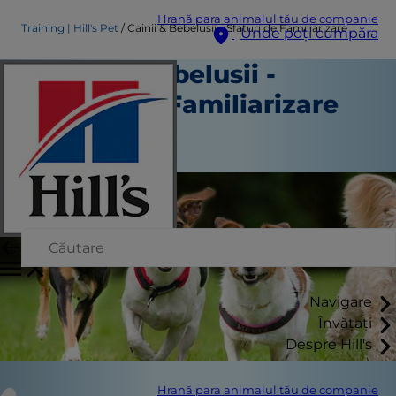
Hrană para animalul tău de companie
Training | Hill's Pet
Cainii & Bebelusii - Sfaturi de Familiarizare
Unde poți cumpăra
Cainii & Bebelusii -
Sfaturi de Familiarizare
Antrenament
Staff Author
Navigare
Învățați
Despre Hill's
Hrană para animalul tău de companie