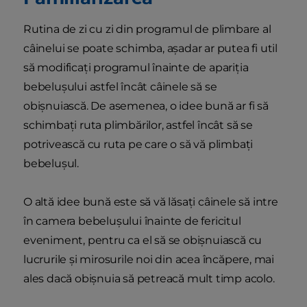
Rutina de zi cu zi din programul de plimbare al
câinelui se poate schimba, așadar ar putea fi util
să modificați programul înainte de apariția
bebelușului astfel încât câinele să se
obișnuiască. De asemenea, o idee bună ar fi să
schimbați ruta plimbărilor, astfel încât să se
potrivească cu ruta pe care o să vă plimbați
bebelușul.
O altă idee bună este să vă lăsați câinele să intre
în camera bebelușului înainte de fericitul
eveniment, pentru ca el să se obișnuiască cu
lucrurile și mirosurile noi din acea încăpere, mai
ales dacă obișnuia să petreacă mult timp acolo.