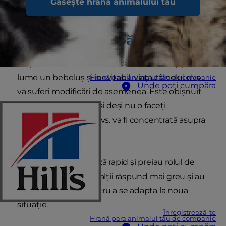
Găsește hrana animalului tău
entuziasmul.
Toate se schimbă
Viața dvs. se va schimba odată ce aduceți pe
lume un bebeluș și inevitabil, viața câinelui dvs.
Hrană para animalul tău de companie
Unde poți cumpăra
va suferi modificări de asemenea. Este obișnuit
cu toată atenția dvs. și deși nu o faceți
intenționat, atenția dvs. va fi concentrată asupra
copilului.
Unii câini se adaptează rapid și preiau rolul de
protector, în timp ce alții răspund mai greu și au
nevoie de ajutor pentru a se adapta la noua
situație.
Înregistrează-te
Hrană para animalul tău de companie