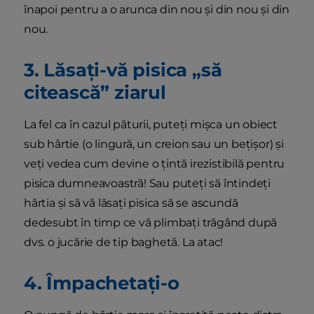
înapoi pentru a o arunca din nou și din nou și din
nou.
3. Lăsați-vă pisica „să
citească” ziarul
La fel ca în cazul păturii, puteți mișca un obiect
sub hârtie (o lingură, un creion sau un bețișor) și
veți vedea cum devine o țintă irezistibilă pentru
pisica dumneavoastră! Sau puteți să întindeți
hârtia și să vă lăsați pisica să se ascundă
dedesubt în timp ce vă plimbați trăgând după
dvs. o jucărie de tip baghetă. La atac!
4. Împachetați-o