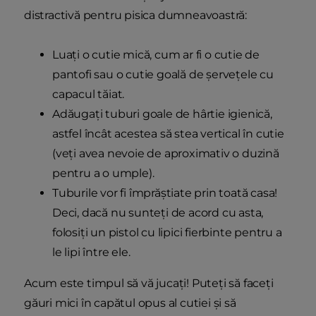
distractivă pentru pisica dumneavoastră:
Luați o cutie mică, cum ar fi o cutie de
pantofi sau o cutie goală de șervețele cu
capacul tăiat.
Adăugați tuburi goale de hârtie igienică,
astfel încât acestea să stea vertical în cutie
(veți avea nevoie de aproximativ o duzină
pentru a o umple).
Tuburile vor fi împrăștiate prin toată casa!
Deci, dacă nu sunteți de acord cu asta,
folosiți un pistol cu lipici fierbinte pentru a
le lipi între ele.
Acum este timpul să vă jucați! Puteți să faceți
găuri mici în capătul opus al cutiei și să