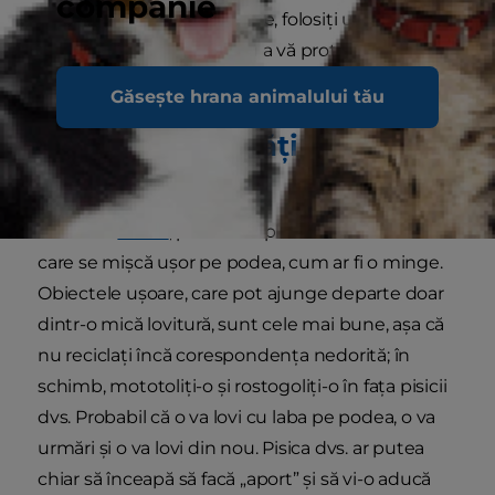
companie
zgârieturi. Dacă este nevoie, folosiți un animal de
pluș sau alt obiect pentru a vă proteja degetele
de prădătorul dvs. feroce.
Găsește hrana animalului tău
2. Aruncați bucăți de hârtie
mototolită
Conform
PDSA
, pisicilor le place să lovească ceva
care se mișcă ușor pe podea, cum ar fi o minge.
Obiectele ușoare, care pot ajunge departe doar
dintr-o mică lovitură, sunt cele mai bune, așa că
nu reciclați încă corespondența nedorită; în
schimb, mototoliți-o și rostogoliți-o în fața pisicii
dvs. Probabil că o va lovi cu laba pe podea, o va
urmări și o va lovi din nou. Pisica dvs. ar putea
chiar să înceapă să facă „aport” și să vi-o aducă