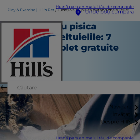
Hrană para animalul tău de companie
Play & Exercise | Hill's Pet
Jucați-vă cu pisica evitând cheltuielile: 7 jocuri complet gratuite
Unde poți cumpăra
Jucați-vă cu pisica
evitând cheltuielile: 7
jocuri complet gratuite
Joacă și exercițiu
Kara Murphy
|
Ianuarie 03, 2025
Navigare
Învățați
Despre Hill's
Hrană para animalul tău de companie