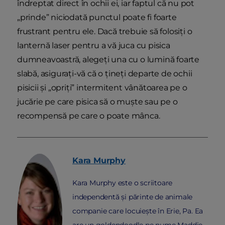
îndreptat direct în ochii ei, iar faptul că nu pot
„prinde” niciodată punctul poate fi foarte
frustrant pentru ele. Dacă trebuie să folosiți o
lanternă laser pentru a vă juca cu pisica
dumneavoastră, alegeți una cu o lumină foarte
slabă, asigurați-vă că o țineți departe de ochii
pisicii și „opriți” intermitent vânătoarea pe o
jucărie pe care pisica să o muște sau pe o
recompensă pe care o poate mânca.
Kara
Murphy
Kara Murphy este o scriitoare
independentă și părinte de animale
companie care locuiește în Erie, Pa. Ea
are un goldendoodle pe nume Maddie.