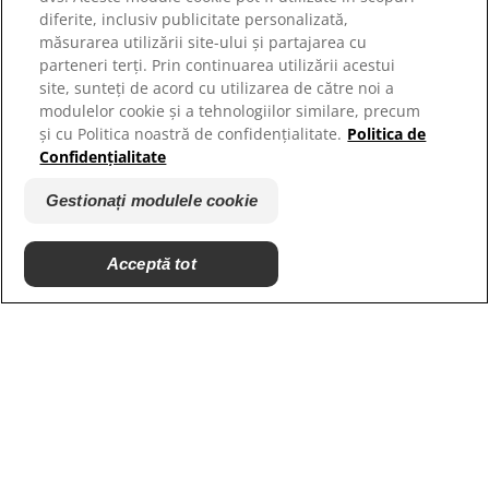
Contactați-ne
diferite, inclusiv publicitate personalizată,
Harta site-ului
măsurarea utilizării site-ului și partajarea cu
parteneri terți. Prin continuarea utilizării acestui
site, sunteți de acord cu utilizarea de către noi a
Site-urile noastre
modulelor cookie și a tehnologiilor similare, precum
Hill’s Vet
și cu Politica noastră de confidențialitate.
Politica de
Cariere
Confidențialitate
Parteneri adaposturi
Gestionați modulele cookie
Acceptă tot
© 2025 Hill's Pet Nutrition, Inc.
Toate drepturile rezervate.
Așa cum este utilizat în prezentul document, indică