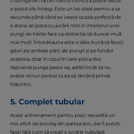
O pungă de hârtie maro și încrețită poate distra
o pisică zile întregi. Este un loc ideal pentru a se
ascunde până când se ivește ocazia perfectă de
a ataca, iar joaca cu jucării mici în interiorul unei
pungi de hârtie face ca distracția să dureze mult
mai mult. Întotdeauna este o idee bună să faceți
găuri pe ambele părți ale pungii și pe fundul
acesteia, doar în cazul în care pisica dvs.
răstoarnă punga peste ea, astfel încât să nu
existe niciun pericol ca ea să rămână prinsă
înăuntru.
5. Complet tubular
Acest antrenament pentru pisici necesită un
mic efort de bricolaj din partea dvs., dar îl puteți
face! Iată cum să creați o jucărie tubulară