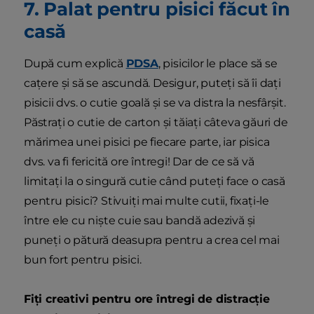
7. Palat pentru pisici făcut în
casă
După cum explică
PDSA
, pisicilor le place să se
cațere și să se ascundă. Desigur, puteți să îi dați
pisicii dvs. o cutie goală și se va distra la nesfârșit.
Păstrați o cutie de carton și tăiați câteva găuri de
mărimea unei pisici pe fiecare parte, iar pisica
dvs. va fi fericită ore întregi! Dar de ce să vă
limitați la o singură cutie când puteți face o casă
pentru pisici? Stivuiți mai multe cutii, fixați-le
între ele cu niște cuie sau bandă adezivă și
puneți o pătură deasupra pentru a crea cel mai
bun fort pentru pisici.
Fiți creativi pentru ore întregi de distracție