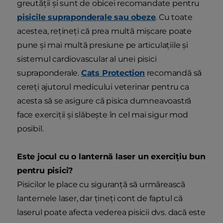
greutății și sunt de obicei recomandate pentru
pisicile supraponderale sau obeze
. Cu toate
acestea, rețineți că prea multă mișcare poate
pune și mai multă presiune pe articulațiile și
sistemul cardiovascular al unei pisici
supraponderale.
Cats Protection
recomandă să
cereți ajutorul medicului veterinar pentru ca
acesta să se asigure că pisica dumneavoastră
face exerciții și slăbește în cel mai sigur mod
posibil.
Este jocul cu o lanternă laser un exercițiu bun
pentru pisici?
Pisicilor le place cu siguranță să urmărească
lanternele laser, dar țineți cont de faptul că
laserul poate afecta vederea pisicii dvs. dacă este