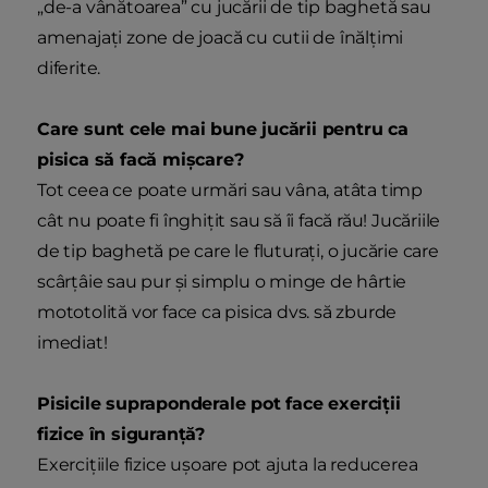
„de-a vânătoarea” cu jucării de tip baghetă sau
amenajați zone de joacă cu cutii de înălțimi
diferite.
Care sunt cele mai bune jucării pentru ca
pisica să facă mișcare?
Tot ceea ce poate urmări sau vâna, atâta timp
cât nu poate fi înghițit sau să îi facă rău! Jucăriile
de tip baghetă pe care le fluturați, o jucărie care
scârțâie sau pur și simplu o minge de hârtie
mototolită vor face ca pisica dvs. să zburde
imediat!
Pisicile supraponderale pot face exerciții
fizice în siguranță?
Exercițiile fizice ușoare pot ajuta la reducerea