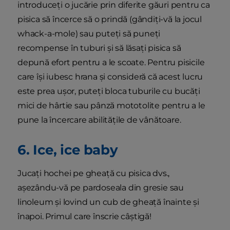
introduceți o jucărie prin diferite găuri pentru ca
pisica să încerce să o prindă (gândiți-vă la jocul
whack-a-mole) sau puteți să puneți
recompense în tuburi și să lăsați pisica să
depună efort pentru a le scoate. Pentru pisicile
care își iubesc hrana și consideră că acest lucru
este prea ușor, puteți bloca tuburile cu bucăți
mici de hârtie sau pânză mototolite pentru a le
pune la încercare abilitățile de vânătoare.
6. Ice, ice baby
Jucați hochei pe gheață cu pisica dvs.,
așezându-vă pe pardoseala din gresie sau
linoleum și lovind un cub de gheață înainte și
înapoi. Primul care înscrie câștigă!