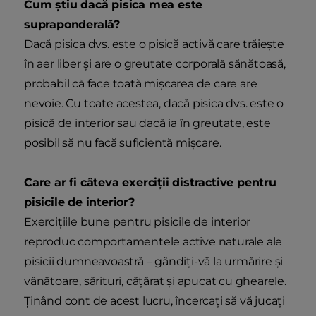
Cum știu dacă pisica mea este
supraponderală?
Dacă pisica dvs. este o pisică activă care trăiește
în aer liber și are o greutate corporală sănătoasă,
probabil că face toată mișcarea de care are
nevoie. Cu toate acestea, dacă pisica dvs. este o
pisică de interior sau dacă ia în greutate, este
posibil să nu facă suficientă mișcare.
Care ar fi câteva exerciții distractive pentru
pisicile de interior?
Exercițiile bune pentru pisicile de interior
reproduc comportamentele active naturale ale
pisicii dumneavoastră – gândiți-vă la urmărire și
vânătoare, sărituri, cățărat și apucat cu ghearele.
Ținând cont de acest lucru, încercați să vă jucați