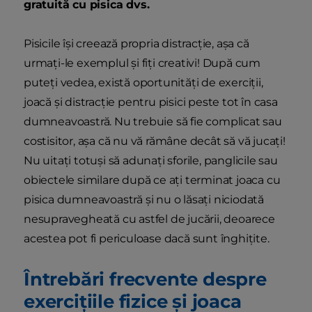
gratuită cu pisica dvs.
Pisicile își creează propria distracție, așa că
urmați-le exemplul și fiți creativi! După cum
puteți vedea, există oportunități de exerciții,
joacă și distracție pentru pisici peste tot în casa
dumneavoastră. Nu trebuie să fie complicat sau
costisitor, așa că nu vă rămâne decât să vă jucați!
Nu uitați totuși să adunați sforile, panglicile sau
obiectele similare după ce ați terminat joaca cu
pisica dumneavoastră și nu o lăsați niciodată
nesupravegheată cu astfel de jucării, deoarece
acestea pot fi periculoase dacă sunt înghițite.
Întrebări frecvente despre
exercițiile fizice și joaca