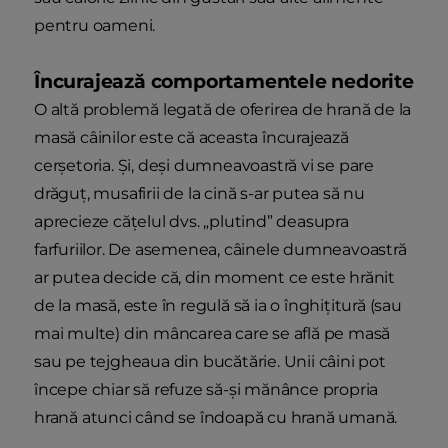
pentru oameni.
Încurajează comportamentele nedorite
O altă problemă legată de oferirea de hrană de la
masă câinilor este că aceasta încurajează
cerșetoria. Și, deși dumneavoastră vi se pare
drăguț, musafirii de la cină s-ar putea să nu
aprecieze cățelul dvs. „plutind” deasupra
farfuriilor. De asemenea, câinele dumneavoastră
ar putea decide că, din moment ce este hrănit
de la masă, este în regulă să ia o înghițitură (sau
mai multe) din mâncarea care se află pe masă
sau pe tejgheaua din bucătărie. Unii câini pot
începe chiar să refuze să-și mănânce propria
hrană atunci când se îndoapă cu hrană umană.