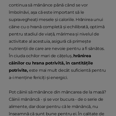
continua să mănânce până când se vor
îmbolnăvi, așa că este important să le
supravegheați mesele și caloriile. Hrănirea unui
câine cu o hrană completă și echilibrată, optimă
pentru stadiul de viață, mărimea și nivelul de
activitate al acestuia, asigură că primește
nutrienții de care are nevoie pentru a fi sănătos.
În ciuda ochilor mari de cățeluș,
hrănirea
câinilor cu hrana potrivită, în cantitățile
potrivite,
este mai mult decât suficientă pentru
a-i menține fericiți și energici.
Pot câinii să mănânce din mâncarea de la masă?
Câinii mănâncă - și se vor bucura - de o serie de
alimente, dar doar pentru că le mănâncă, nu
înseamnă că sunt bune pentru ei. În calitate de