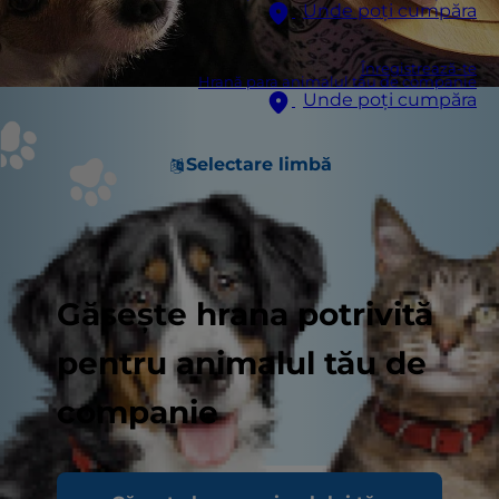
Unde poți cumpăra
Înregistrează-te
Hrană para animalul tău de companie
Unde poți cumpăra
Selectare limbă
Găsește hrana potrivită
pentru animalul tău de
companie
Când începe să cerșească, este greu de rezistat