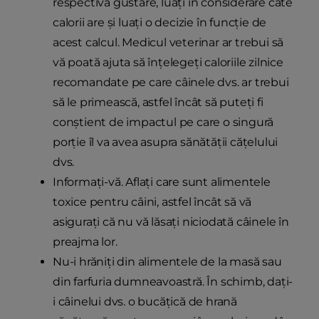
respectiva gustare, luați în considerare câte
calorii are și luați o decizie în funcție de
acest calcul. Medicul veterinar ar trebui să
vă poată ajuta să înțelegeți caloriile zilnice
recomandate pe care câinele dvs. ar trebui
să le primească, astfel încât să puteți fi
conștient de impactul pe care o singură
porție îl va avea asupra sănătății cățelului
dvs.
Informați-vă. Aflați care sunt alimentele
toxice pentru câini, astfel încât să vă
asigurați că nu vă lăsați niciodată câinele în
preajma lor.
Nu-i hrăniți din alimentele de la masă sau
din farfuria dumneavoastră. În schimb, dați-
i câinelui dvs. o bucățică de hrană