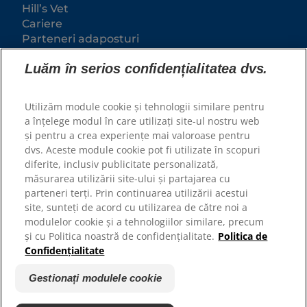
Hill’s Vet
Cariere
Parteneri adaposturi
Luăm în serios confidențialitatea dvs.
Utilizăm module cookie și tehnologii similare pentru
a înțelege modul în care utilizați site-ul nostru web
și pentru a crea experiențe mai valoroase pentru
dvs. Aceste module cookie pot fi utilizate în scopuri
diferite, inclusiv publicitate personalizată,
măsurarea utilizării site-ului și partajarea cu
© 2025 Hill's Pet Nutrition, Inc.
parteneri terți. Prin continuarea utilizării acestui
Toate drepturile rezervate.
site, sunteți de acord cu utilizarea de către noi a
modulelor cookie și a tehnologiilor similare, precum
Așa cum este utilizat în prezentul document, indică
statutul de marcă comercială înregistrată numai în
și cu Politica noastră de confidențialitate.
Politica de
S.U.A.; statutul de înregistrare în alte zone geografice
Confidențialitate
poate fi diferit. Utilizarea acestui site este supusă
termenilor noștri.
Gestionați modulele cookie
Termeni și condiții
Declarație juridică
Politica juridică și de
Gestionați modulele cookie