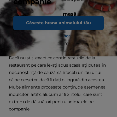
companie
Unele alimente de la masă sunt toxice
pentru câini
Găsește hrana animalului tău
Hrana umană conține adesea ingrediente care
sunt toxice pentru câini.
Ciocolata
, stafidele,
strugurii, nucile de macadamia, migdalele, ceapa
și usturoiul sunt toate periculoase pentru câini.
Dacă nu știți exact ce conțin resturile de la
restaurant pe care le-ați adus acasă, ați putea, în
necunoștință de cauză, să îi faceți un rău unui
câine cerșetor, dacă îi dați o lingură din acestea.
Multe alimente procesate conțin, de asemenea,
îndulcitori artificiali, cum ar fi xilitolul, care sunt
extrem de dăunători pentru animalele de
companie.