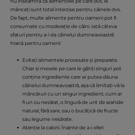
nu înseamnă că alimentele pe care dvs. le
mâncați sunt total interzise pentru câinele dvs.
De fapt, multe alimente pentru oameni pot fi
consumate cu moderație de câini. Iată câteva
sfaturi pentru a-i da câinelui dumneavoastră
hrană pentru oameni:
Evitați alimentele procesate și preparate.
Chiar și mesele pe care le gătiți singuri pot
conține ingrediente care ar putea dăuna
câinelui dumneavoastră, așa că limitați-vă la
mâncăruri cu un singur ingredient, cum ar
fi un ou nesărat, o lingură de unt de arahide
natural, fără sare, sau o bucățică de fructe
sau legume nesărate.
Atenție la calorii. Înainte de a-i oferi