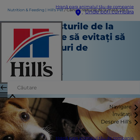
Hrană para animalul tău de companie
Nutrition & Feeding | Hill's Pet
Câinii și resturile de la masă: De ce să evitați să le dați resturi de mâncare
Unde poți cumpăra
Câinii și resturile de la
masă: De ce să evitați să
le dați resturi de
mâncare
Nutriție și hrănire
Jean Marie Bauhaus
|
Martie 02, 2022
Navigare
Învățați
Despre Hill's
Hrană para animalul tău de companie