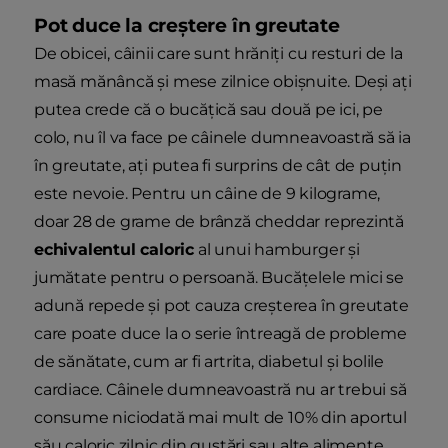
Pot duce la creștere în greutate
De obicei, câinii care sunt hrăniți cu resturi de la
masă mănâncă și mese zilnice obișnuite. Deși ați
putea crede că o bucățică sau două pe ici, pe
colo, nu îl va face pe câinele dumneavoastră să ia
în greutate, ați putea fi surprins de cât de puțin
este nevoie. Pentru un câine de 9 kilograme,
doar 28 de grame de brânză cheddar reprezintă
echivalentul caloric
al unui hamburger și
jumătate pentru o persoană. Bucățelele mici se
adună repede și pot cauza creșterea în greutate
care poate duce la o serie întreagă de probleme
de sănătate, cum ar fi artrita, diabetul și bolile
cardiace. Câinele dumneavoastră nu ar trebui să
consume niciodată mai mult de 10% din aportul
său caloric zilnic din gustări sau alte alimente