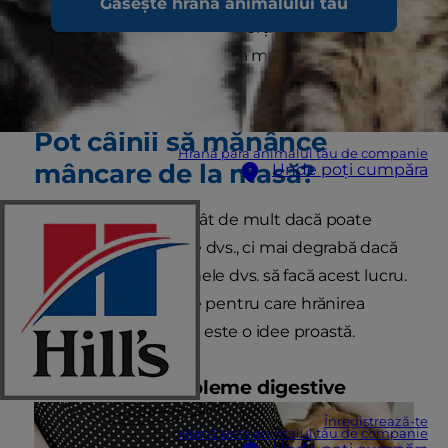
Găsește hrana animalului tău
să nu-i dați câinelui dvs. o porție din farfuria dvs.
Dar știați că mâncarea de la masă poate fi
dăunătoare pentru câini?
Pot câinii să mănânce
Hrană para animalul tău de companie
mâncare de la masă?
Unde poți cumpăra
Întrebarea nu este atât de mult dacă poate
mânca resturi câinele dvs., ci mai degrabă dacă
este bine pentru câinele dvs. să facă acest lucru.
Iată o serie de motive pentru care hrănirea
câinelui din farfuria ta este o idee proastă.
Poate cauza probleme digestive
Înregistrează-te
Hrană para animalul tău de companie