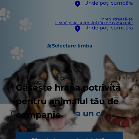
Unde poți cumpăra
Înregistrează-te
Hrană para animalul tău de companie
Unde poți cumpăra
Selectare limbă
Găsește hrana potrivită
pentru animalul tău de
Cum vede lumea un câine
companie
de talie mică
În primul rând, încercați să coborâți la nivelul