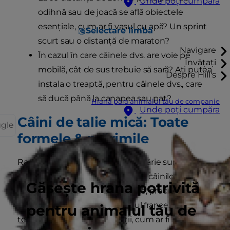
Unde poți cumpăra
odihnă sau de joacă se află obiectele
esențiale, cum ar fi vasul cu apă? Un sprint
Selectare limbă
scurt sau o distanță de maraton?
Navigare
În cazul în care câinele dvs. are voie pe
Învățați
mobilă, cât de sus trebuie să sară? Ați putea
Despre Hill's
instala o treaptă, pentru câinele dvs., care
să ducă până la canapea sau pat?
Hrană para animalul tău de companie
Unde poți cumpăra
Câini de talie mică: Toate
ggle
formele & mărimile
Rasele mici, miniaturale și de jucărie sunt un
rezultat al varietății largi a formei câinilor mini:
Găsește hrana potrivită
unele sunt compacte și robuste, precum
terrierul Jack Russell, bulldogul francez sau
pentru animalul tău de
terrierul alb vest scoțian. Alții, cum ar fi ogarii