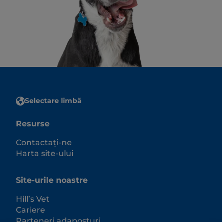
Selectare limbă
Resurse
Contactați-ne
Harta site-ului
Site-urile noastre
Hill’s Vet
Cariere
Parteneri adaposturi