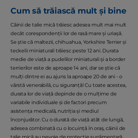
Cum să trăiască mult și bine
Câinii de talie mică trăiesc adesea mult mai mult
decât corespondenții lor de rasă mare și uriașă.
Se știe că maltezii, chihuahua, Yorkshire Terrier și
teckelii miniaturali trăiesc peste 12 ani. Durata
medie de viață a pudelilor miniaturali și a border
terrierilor este de aproape 14 ani, dar se știe că
mulți dintre ei au ajuns la aproape 20 de ani - o
vârstă venerabilă, cu siguranță! Cu toate acestea,
durata lor de viață depinde de o mulțime de
variabile individuale și de factori precum
asistența medicală, nutriția și mediul
înconjurător. Cu o durată de viață atât de lungă,
adesea combinată cu o locuință în oraș, câinii de
talie mică au nevoie de protecție suplimentară