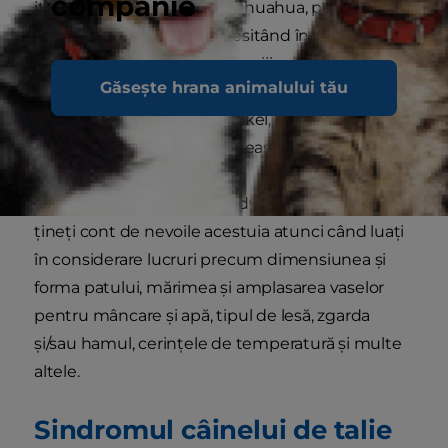
companie
italieni, Prague Ratter și chihuahua, pot fi destul
de sensibili și delicați, necesitând în mod natural
o manevrare delicată și o îngrijire atentă. Există
Găsește hrana animalului tău
mai multe rase care au trăsături foarte distincte,
cum ar fi emblematicul teckel, chinul japonez
sau câinele chinezesc cu creastă.
Indiferent de rasa câinelui dvs., este important să
țineți cont de nevoile acestuia atunci când luați
în considerare lucruri precum dimensiunea și
forma patului, mărimea și amplasarea vaselor
pentru mâncare și apă, tipul de lesă, zgarda
și/sau hamul, cerințele de temperatură și multe
altele.
Sindromul câinelui de talie