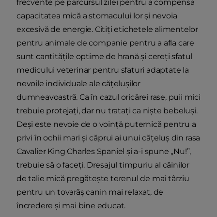
frecvente pe parcursul zilei pentru a compensa
capacitatea mică a stomacului lor și nevoia
excesivă de energie. Citiți etichetele alimentelor
pentru animale de companie pentru a afla care
sunt cantitățile optime de hrană și cereți sfatul
medicului veterinar pentru sfaturi adaptate la
nevoile individuale ale cățelușilor
dumneavoastră. Ca în cazul oricărei rase, puii mici
trebuie protejați, dar nu tratați ca niște bebeluși.
Deși este nevoie de o voință puternică pentru a
privi în ochii mari și căprui ai unui cățeluș din rasa
Cavalier King Charles Spaniel și a-i spune „Nu!”,
trebuie să o faceți. Dresajul timpuriu al câinilor
de talie mică pregătește terenul de mai târziu
pentru un tovarăș canin mai relaxat, de
încredere și mai bine educat.