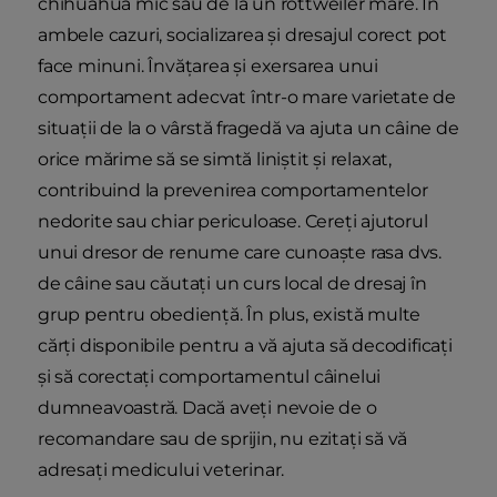
chihuahua mic sau de la un rottweiler mare. În
ambele cazuri, socializarea și dresajul corect pot
face minuni. Învățarea și exersarea unui
comportament adecvat într-o mare varietate de
situații de la o vârstă fragedă va ajuta un câine de
orice mărime să se simtă liniștit și relaxat,
contribuind la prevenirea comportamentelor
nedorite sau chiar periculoase. Cereți ajutorul
unui dresor de renume care cunoaște rasa dvs.
de câine sau căutați un curs local de dresaj în
grup pentru obediență. În plus, există multe
cărți disponibile pentru a vă ajuta să decodificați
și să corectați comportamentul câinelui
dumneavoastră. Dacă aveți nevoie de o
recomandare sau de sprijin, nu ezitați să vă
adresați medicului veterinar.