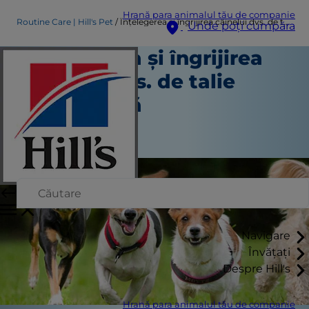
Hrană para animalul tău de companie
Routine Care | Hill's Pet
Înțelegerea și îngrijirea câinelui dvs. de talie miniaturală
Unde poți cumpăra
Înțelegerea și îngrijirea
câinelui dvs. de talie
miniaturală
Îngrijire de rutină
Staff Author
Navigare
Învățați
Despre Hill's
Hrană para animalul tău de companie