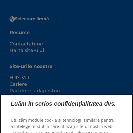
Selectare limbă
Resurse
Contactați-ne
Harta site-ului
Site-urile noastre
Hill’s Vet
Cariere
Parteneri adaposturi
Luăm în serios confidențialitatea dvs.
Utilizăm module cookie și tehnologii similare pentru
a înțelege modul în care utilizați site-ul nostru web
și pentru a crea experiențe mai valoroase pentru