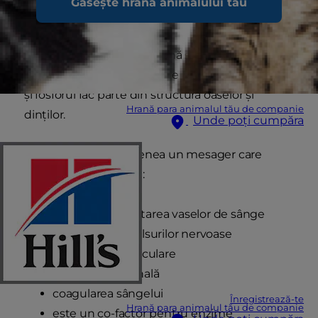
Găsește hrana animalului tău
CALCIU ȘI FOSFOR
Calciul este cea mai comună substanță minerală
din organism și fosforul este pe locul doi. Calciul
și fosforul fac parte din structura oaselor și
Hrană para animalul tău de companie
dinților.
Unde poți cumpăra
Calciul este de asemenea un mesager care
mediază următoarele:
contracția și dilatarea vaselor de sânge
transmisia impulsurilor nervoase
contracțiile musculare
secreția hormonală
coagularea sângelui
Înregistrează-te
Hrană para animalul tău de companie
este un co-factor pentru enzime