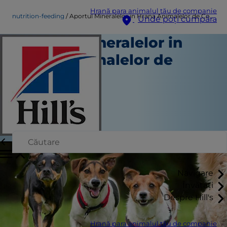
Hrană para animalul tău de companie
nutrition-feeding
Aportul Mineralelor in Hrana Animalelor de Companie
Unde poți cumpăra
Aportul Mineralelor in
Hrana Animalelor de
Companie
Nutriție și hrănire
Staff Author
|
Ianuarie 05, 2015
Navigare
Învățați
Despre Hill's
Hrană para animalul tău de companie