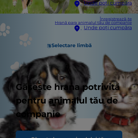
Unde poți cumpăra
Înregistrează-te
Hrană para animalul tău de companie
Unde poți cumpăra
Selectare limbă
Găsește hrana potrivită
pentru animalul tău de
companie
Minerale individuale