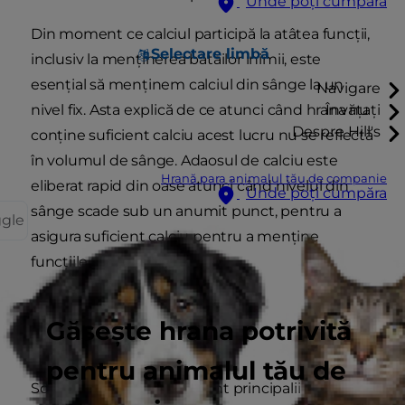
Unde poți cumpăra
Din moment ce calciul participă la atâtea funcții,
Selectare limbă
inclusiv la menținerea bătăilor inimii, este
esențial să menținem calciul din sânge la un
Navigare
nivel fix. Asta explică de ce atunci când hrana nu
Învățați
Despre Hill's
conține suficient calciu acest lucru nu se reflectă
în volumul de sânge. Adaosul de calciu este
Hrană para animalul tău de companie
eliberat rapid din oase atunci când nivelul din
Unde poți cumpăra
sânge scade sub un anumit punct, pentru a
ggle
asigura suficient calciu pentru a menține
funcțiile vitale în funcțiune.
Găsește hrana potrivită
SODIU, POTASIU ȘI CLOR
pentru animalul tău de
Sodiul, potasiul și clorul sunt principalii electroliți