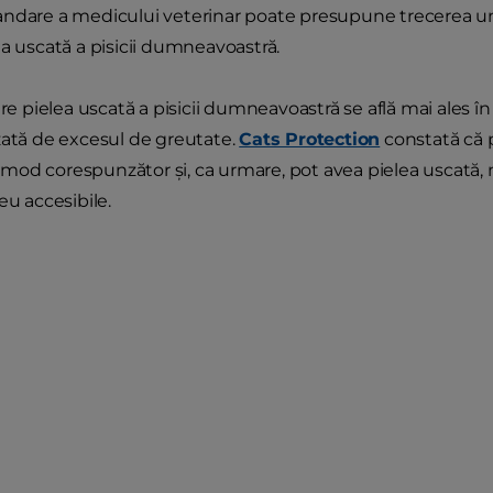
ndare a medicului veterinar poate presupune trecerea un
ea uscată a pisicii dumneavoastră.
are pielea uscată a pisicii dumneavoastră se află mai ales î
zată de excesul de greutate.
Cats Protection
constată că 
în mod corespunzător și, ca urmare, pot avea pielea uscată,
eu accesibile.