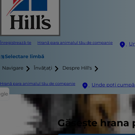
Înregistrează-te
Hrană para animalul tău de companie
Un
Selectare limbă
Navigare
Învățați
Despre Hill's
Hrană para animalul tău de companie
Unde poți cumpă
ggle
Dacă pielea 
Găsește hrana 
sau se scarpi
sigur(ă) că n