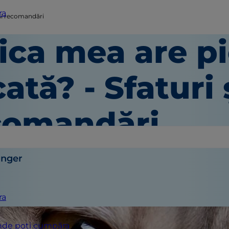
ra
 și recomandări
ica mea are p
ată? - Sfaturi 
comandări
inger
ra
de poți cumpăra