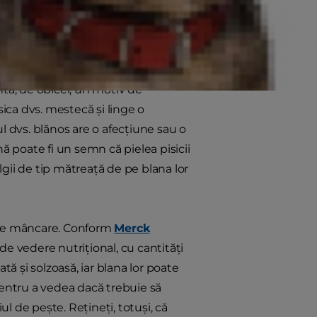
le pielii uscate
ntă, de obicei, un motiv de
sica dvs. mestecă și linge o
l dvs. blănos are o afecțiune sau o
ă poate fi un semn că pielea pisicii
ulgii de tip mătreață de pe blana lor
l de mâncare. Conform
Merck
 de vedere nutrițional, cu cantități
tă și solzoasă, iar blana lor poate
pentru a vedea dacă trebuie să
ul de pește. Rețineți, totuși, că