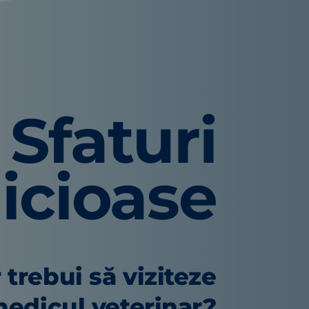
Sfaturi
icioase
 trebui să viziteze
 medicul veterinar?