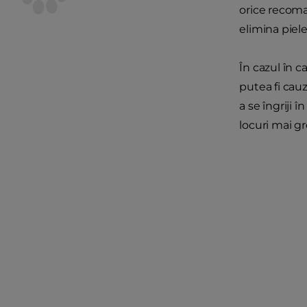
orice recoma
elimina piel
În cazul în c
putea fi cau
a se îngriji 
locuri mai gr