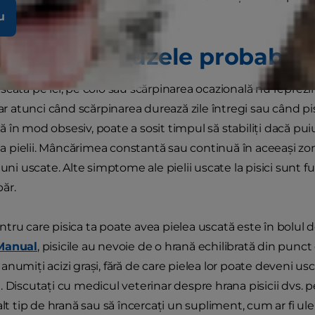
u
omele și cauzele probabile a
scată pe ici, pe colo sau scărpinarea ocazională nu reprezi
dar atunci când scărpinarea durează zile întregi sau când pi
în mod obsesiv, poate a sosit timpul să stabiliți dacă puiu
ă a pielii. Mâncărimea constantă sau continuă în aceeași zon
iuni uscate. Alte simptome ale pielii uscate la pisici sunt f
păr.
tru care pisica ta poate avea pielea uscată este în bolu
Manual
, pisicile au nevoie de o hrană echilibrată din punct
numiți acizi grași, fără de care pielea lor poate deveni usca
. Discutați cu medicul veterinar despre hrana pisicii dvs. 
alt tip de hrană sau să încercați un supliment, cum ar fi ulei