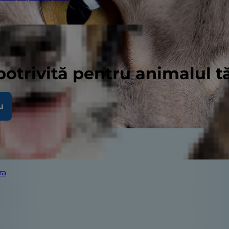
potrivită pentru animalul 
u
ra