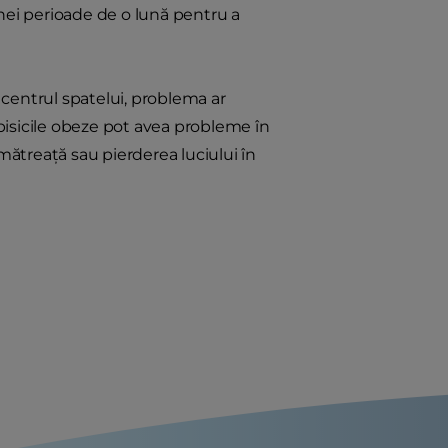
ei perioade de o lună pentru a
n centrul spatelui, problema ar
pisicile obeze pot avea probleme în
 mătreață sau pierderea luciului în