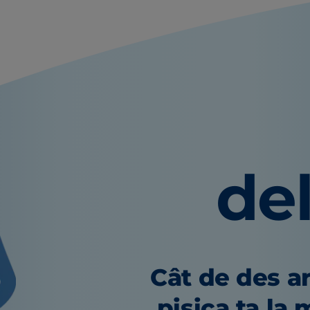
del
Cât de des ar
pisica ta la