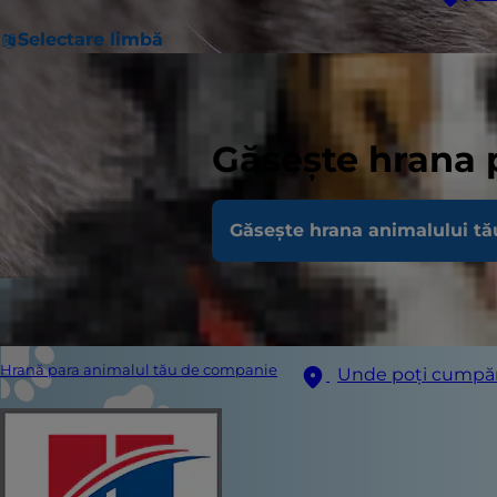
Selectare limbă
Găsește hrana 
Găsește hrana animalului tă
Hrană para animalul tău de companie
Unde poți cumpă