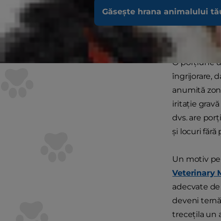
se scarpină.
Găsește hrana animalului tă
Simpt
O porțiune u
îngrijorare, 
anumită zonă 
iritație grav
dvs. are porț
și locuri fără 
Un motiv pen
Veterinary 
adecvate de a
deveni ternă
trecețila un 