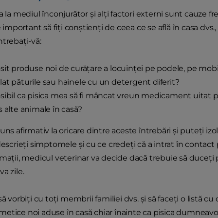
a la mediul înconjurător și alți factori externi sunt cauze fr
te important să fiți conștienți de ceea ce se află în casa dvs.,
 Întrebați-vă:
sit produse noi de curățare a locuinței pe podele, pe mobi
at păturile sau hainele cu un detergent diferit?
sibil ca pisica mea să fi mâncat vreun medicament uitat p
s alte animale în casă?
uns afirmativ la oricare dintre aceste întrebări și puteți izo
descrieți simptomele și cu ce credeți că a intrat în contac
mații, medicul veterinar va decide dacă trebuie să duceți p
a zile.
să vorbiți cu toți membrii familiei dvs. și să faceți o listă 
etice noi aduse în casă chiar înainte ca pisica dumneavo