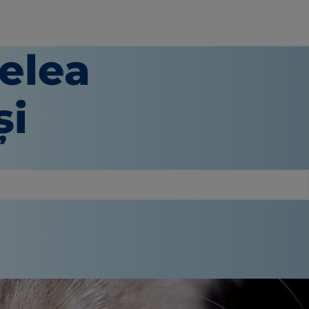
ielea
și