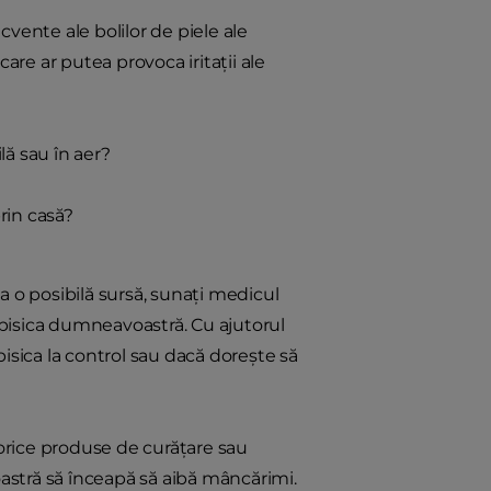
ecvente ale bolilor de piele ale
 care ar putea provoca iritații ale
lă sau în aer?
rin casă?
la o posibilă sursă, sunați medicul
t pisica dumneavoastră. Cu ajutorul
isica la control sau dacă dorește să
cu orice produse de curățare sau
astră să înceapă să aibă mâncărimi.