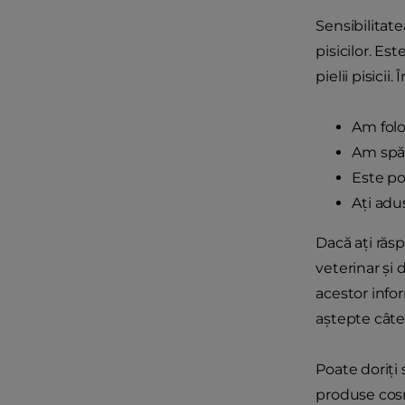
Sensibilitate
pisicilor. Es
pielii pisicii.
Am folo
Am spăl
Este po
Ați adu
Dacă ați răsp
veterinar și 
acestor infor
aștepte câtev
Poate doriți 
produse cosm