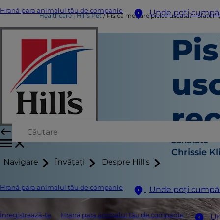
Hrană para animalul tău de companie
Unde poți cumpă
Healthcare | Hill's Pet
Pisica mea are pielea uscată? - Sfaturi
Pis
usc
re
Sănătate
Chrissie Kl
Navigare
Învățați
Despre Hill's
Hrană para animalul tău de companie
Unde poți cumpă
Înregistrează-te
Hrană para animalul tău de companie
Un