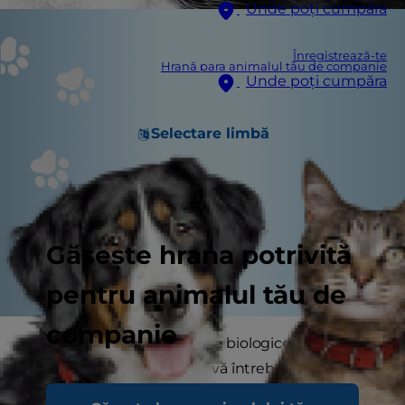
Unde poți cumpăra
Înregistrează-te
Hrană para animalul tău de companie
Unde poți cumpăra
Selectare limbă
Găsește hrana potrivită
pentru animalul tău de
companie
Cunoașteți deja diferențele biologice dintre
motani și pisici, dar poate vă întrebați pentru
care să optați atunci când vine vorba de