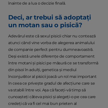
înainte de a lua o decizie finală.
Deci, ar trebui să adoptați
un motan sau o pisică?
Adevărul este că sexul pisicii chiar nu contează
atunci când vine vorba de alegerea animalului
de companie perfect pentru dumneavoastră.
Deși există unele diferențe de comportament
între motani și pisici pe măsură ce se transformă
din pisoi în adulți, genetica și mediul
înconjurător al pisicii joacă un rol mai important
în ceea ce privește gradul de afecțiune care se
va stabili între voi. Așa că faceți-vă timp să
cunoașteți câteva pisici și alegeți-o pe cea care
credeți că va fi cel mai bun prieten al