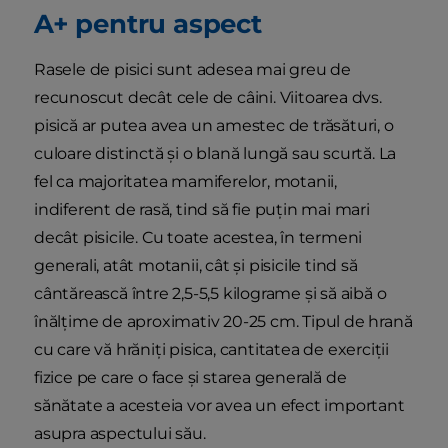
A+ pentru aspect
Rasele de pisici sunt adesea mai greu de
recunoscut decât cele de câini. Viitoarea dvs.
pisică ar putea avea un amestec de trăsături, o
culoare distinctă și o blană lungă sau scurtă. La
fel ca majoritatea mamiferelor, motanii,
indiferent de rasă, tind să fie puțin mai mari
decât pisicile. Cu toate acestea, în termeni
generali, atât motanii, cât și pisicile tind să
cântărească între 2,5-5,5 kilograme și să aibă o
înălțime de aproximativ 20-25 cm. Tipul de hrană
cu care vă hrăniți pisica, cantitatea de exerciții
fizice pe care o face și starea generală de
sănătate a acesteia vor avea un efect important
asupra aspectului său.