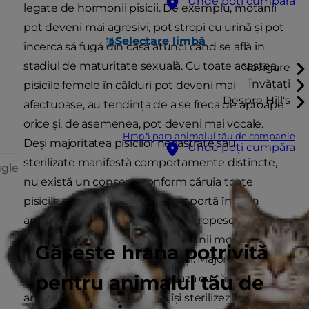
Unde poți cumpăra
legate de hormonii pisicii. De exemplu, motanii
pot deveni mai agresivi, pot stropi cu urină și pot
Selectare limbă
încerca să fugă din casă atunci când se află în
stadiul de maturitate sexuală. Cu toate acestea,
Navigare
Învățați
pisicile femele în călduri pot deveni mai
Despre Hill's
afectuoase, au tendința de a se freca de aproape
orice și, de asemenea, pot deveni mai vocale.
Hrană para animalul tău de companie
Deși majoritatea pisicilor necastrate sau
Unde poți cumpăra
sterilizate manifestă comportamente distincte,
ggle
nu există un consens conform căruia toate
pisicile de ambele sexe se comportă într-un
anumit fel. Unele pisici femele stropesc cu urină
când sunt în călduri, în timp ce unii motani sunt
Găsește hrana potrivită
cunoscuți ca fiind mai afectuoși. Majoritatea
pentru animalul tău de
centrelor de adopție încurajează cu tărie stăpânii
animalelor de companie să își sterilizeze pisicile.