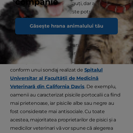
companie
Pisoii sunt cu siguranță drăguți, dar ar trebui să
discutați dacă sterilizarea este potrivită pentru
animalul dvs. de companie înainte de a vă trezi
Găsește hrana animalului tău
cu un coș plin de pisoi.
Oamenii cred adesea că anumite trăsături de
personalitate ale pisicilor sunt influențate de
anumiți factori, cum ar fi rasa sau culoarea blănii,
conform unui sondaj realizat de
Spitalul
Universitar al Facultății de Medicină
Veterinară din California Davis
. De exemplu,
oamenii au caracterizat pisicile portocalii ca fiind
mai prietenoase, iar pisicile albe sau negre au
fost considerate mai antisociale. Cu toate
acestea, majoritatea proprietarilor de pisici și a
medicilor veterinari vă vor spune că alegerea