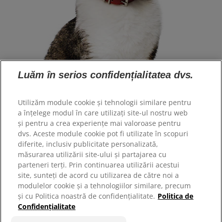
Luăm în serios confidențialitatea dvs.
Selectare limbă
Utilizăm module cookie și tehnologii similare pentru
a înțelege modul în care utilizați site-ul nostru web
Resurse
și pentru a crea experiențe mai valoroase pentru
dvs. Aceste module cookie pot fi utilizate în scopuri
Contactați-ne
diferite, inclusiv publicitate personalizată,
Harta site-ului
măsurarea utilizării site-ului și partajarea cu
parteneri terți. Prin continuarea utilizării acestui
site, sunteți de acord cu utilizarea de către noi a
Site-urile noastre
modulelor cookie și a tehnologiilor similare, precum
Hill’s Vet
și cu Politica noastră de confidențialitate.
Politica de
Confidențialitate
Cariere
Parteneri adaposturi