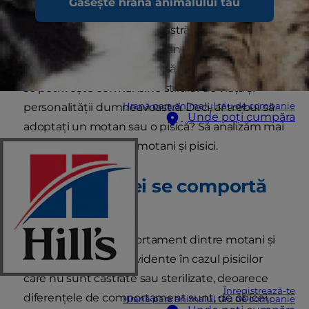
Găsește hrana animalului tău
alegerea unui nou prieten blănos care să se
alăture familiei dumneavoastră. Explorarea
contrastelor dintre un motan mândru și o regină
care toarce vă poate ajuta să alegeți o pisică care
se potrivește cel mai bine stilului de viață și
Hrană para animalul tău de companie
personalității dumneavoastră. Deci, ar trebui să
Unde poți cumpăra
adoptați un motan sau o pisică? Să analizăm mai
întâi diferența dintre motani și pisici.
Care dintre ei se comportă
mai bine?
Diferențele de comportament dintre motani și
pisici sunt cele mai evidente în cazul pisicilor
care nu sunt castrate sau sterilizate, deoarece
Înregistrează-te
diferențele de comportament sunt, de obicei,
Hrană para animalul tău de companie