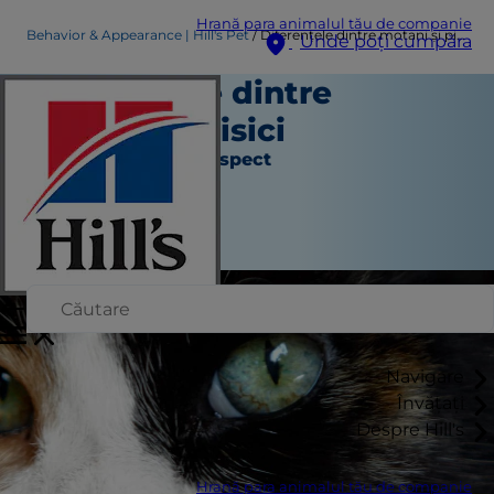
Hrană para animalul tău de companie
Behavior & Appearance | Hill's Pet
Diferențele dintre motani și pisici
Unde poți cumpăra
Diferențele dintre
motani și pisici
Comportament și aspect
Chrissie Klinger
|
August 21, 2018
Navigare
Învățați
Despre Hill's
Hrană para animalul tău de companie